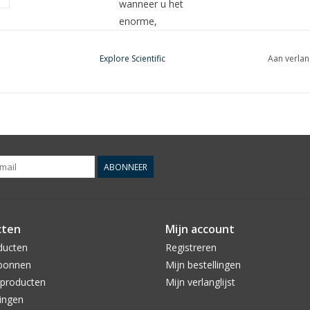
wanneer u het
enorme,
schijnbaar
onbeperkte
Explore Scientific
Aan verlan
gezichtsveld
bewondert. Een
observatie die u
nooit zult
vergeten!
Dankzij het
ABONNEER
perfecte
samenspel van
een grote
cten
Mijn account
verscheidenheid
aan moderne
ducten
Registreren
glasmaterialen
bonnen
Mijn bestellingen
bereiken de
producten
Mijn verlanglijst
oculairs
ingen