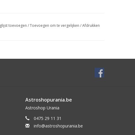
glijst toevoegen
/
Toevoegen om te vergelijken
/
Afdrukken
Astroshopurania.be
Astroshop Urania
0475 29 11 31
info@astroshopurania.be