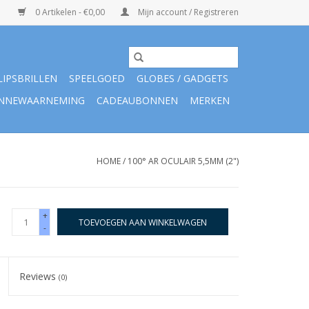
0 Artikelen - €0,00
Mijn account / Registreren
LIPSBRILLEN
SPEELGOED
GLOBES / GADGETS
NNEWAARNEMING
CADEAUBONNEN
MERKEN
HOME
/
100° AR OCULAIR 5,5MM (2")
+
TOEVOEGEN AAN WINKELWAGEN
-
Reviews
(0)