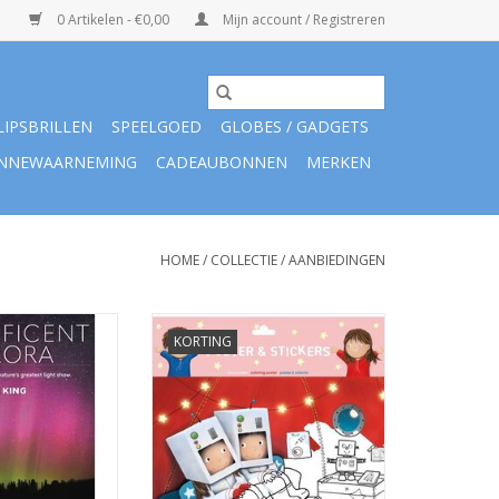
0 Artikelen - €0,00
Mijn account / Registreren
LIPSBRILLEN
SPEELGOED
GLOBES / GADGETS
NNEWAARNEMING
CADEAUBONNEN
MERKEN
HOME
/
COLLECTIE
/
AANBIEDINGEN
pe Magnificent
Clavis Kleurposter Luuk en Lotje.
KORTING
rora
De maan en de sterren
N WINKELWAGEN
TOEVOEGEN AAN WINKELWAGEN