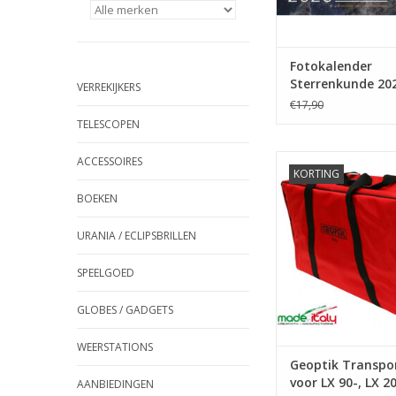
Fotokalender
Sterrenkunde 20
VERREKIJKERS
€17,90
TELESCOPEN
Geoptik Transportta
ACCESSOIRES
KORTING
90-, LX 200-mont
BOEKEN
TOEVOEGEN AAN WI
URANIA / ECLIPSBRILLEN
SPEELGOED
GLOBES / GADGETS
WEERSTATIONS
Geoptik Transpo
voor LX 90-, LX 2
AANBIEDINGEN