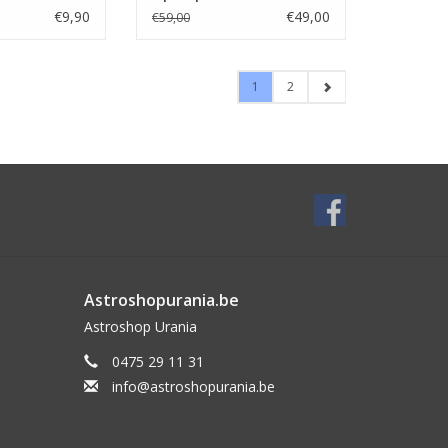
90 van 125
€9,90
€49,00
€59,00
1
2
Astroshopurania.be
Astroshop Urania
0475 29 11 31
info@astroshopurania.be