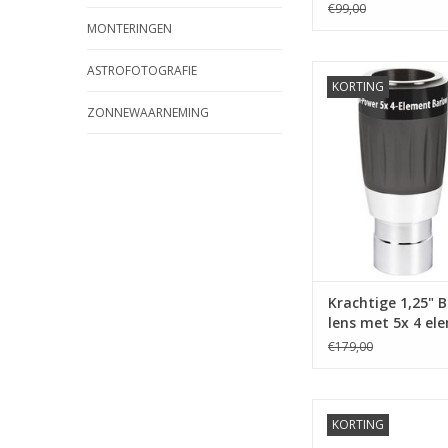
monteringen
€99,00
MONTERINGEN
ASTROFOTOGRAFIE
Krachtige 1,25" Barl
KORTING
5x 4 element
ZONNEWAARNEMING
TOEVOEGEN AAN WI
Krachtige 1,25" 
lens met 5x 4 el
€179,00
Zwaluwstaartmont
KORTING
TOEVOEGEN AAN WI