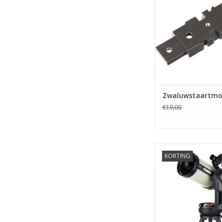
Zwaluwstaartmo
€19,00
Celestron NexStar Evo
KORTING
met StarSen
TOEVOEGEN AAN WI