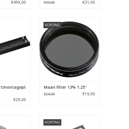
B
Push-To
€499,00
€31,90
€39,00
ontageplaat 8"
Maan filter 13% 1.25"
KORTING
N WINKELWAGEN
TOEVOEGEN AAN WINKELWAGEN
rtmontageplaat
Maan filter 13% 1.25"
€19,90
€24,90
€29,00
lance 22cm
Geoptik Push-To Systeem
KORTING
Nadirus
N WINKELWAGEN