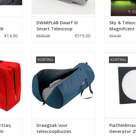
DWARFLAB Dwarf III
Sky & Teles
26
Smart Telescoop
Magnificent
€14,90
€519,00
€599,00
€54,90
s, voor LX
Draagzak voor telescoopbuizen
Flatfieldmas
KORTING
KORTING
eringen
Generator 250
TOEVOEGEN AAN WINKELWAGEN
NKELWAGEN
TOEVOEGEN AA
rttas,
Draagzak voor
Flatfieldmas
00-
telescoopbuizen
Generator 