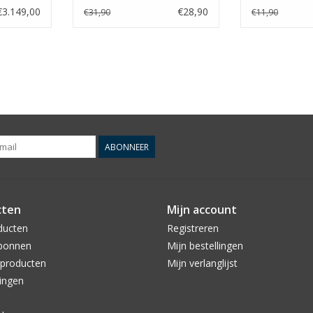
€3.149,00
€28,90
€31,90
€11,90
ABONNEER
cten
Mijn account
ducten
Registreren
bonnen
Mijn bestellingen
producten
Mijn verlanglijst
ingen