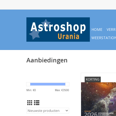
HOME
VERR
WEERSTATIO
Aanbiedingen
Fotokalender Sterren
KORTING
TOEVOEGEN AAN WI
Min: €
0
Max: €
3500