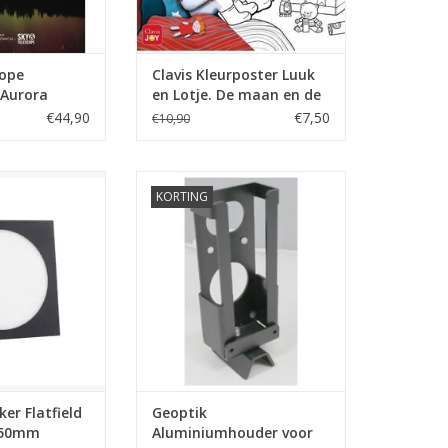
cope
Clavis Kleurposter Luuk
 Aurora
en Lotje. De maan en de
sterren
€44,90
€7,50
€10,90
ker Flatfield
Geoptik Aluminiumhouder voor
KORTING
mm Premium USB
Push-To
N WINKELWAGEN
TOEVOEGEN AAN WINKELWAGEN
ker Flatfield
Geoptik
250mm
Aluminiumhouder voor