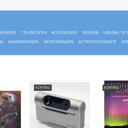
EKIJKERS
TELESCOPEN
ACCESSOIRES
BOEKEN
URANIA / EC
NS
AANBIEDINGEN
MONTERINGEN
ASTROFOTOGRAFIE
ZO
kunde 2026
DWARFLAB Dwarf III Smart
Sky & Telesco
KORTING
KORTING
Telescoop
Au
NKELWAGEN
TOEVOEGEN AAN WINKELWAGEN
TOEVOEGEN AA