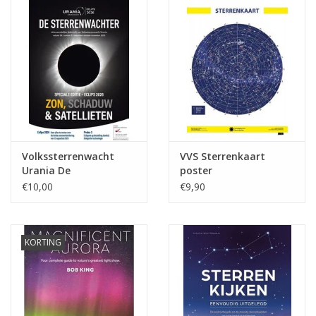
Globes / Gadgets
Weerstations
Aanbiedingen
Monteringen
Volkssterrenwacht
VVS Sterrenkaart
Urania De
poster
Sterrenwachter -
€10,00
€9,90
Astrofotografie
Speciale Editie - Eclips
2026
Zonnewaarneming
KORTING
Cadeaubonnen
Merken