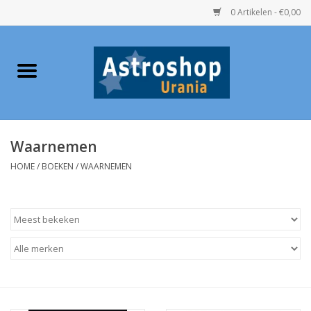
0 Artikelen - €0,00
Home
Verrekijkers
Waarnemen
Telescopen
HOME
/
BOEKEN
/
WAARNEMEN
Accessoires
Boeken
Urania / Eclipsbrillen
Speelgoed