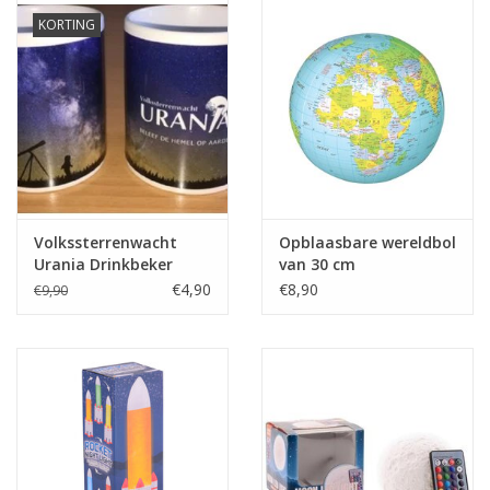
KORTING
Globes / Gadgets
Weerstations
Aanbiedingen
Monteringen
Volkssterrenwacht
Opblaasbare wereldbol
Urania Drinkbeker
van 30 cm
€4,90
€8,90
Astrofotografie
€9,90
Zonnewaarneming
Cadeaubonnen
Merken