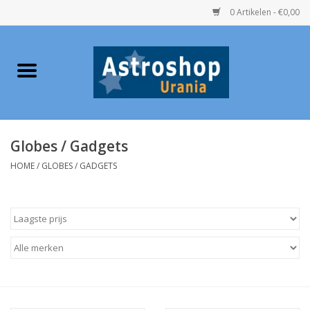
0 Artikelen - €0,00
Home
Verrekijkers
Globes / Gadgets
Telescopen
HOME
/
GLOBES / GADGETS
Accessoires
Boeken
Urania / Eclipsbrillen
Speelgoed