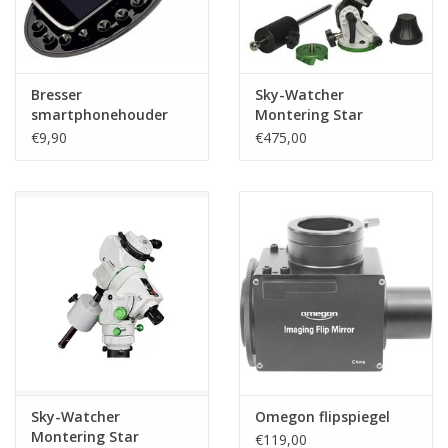
Bresser
Sky-Watcher
smartphonehouder
Montering Star
voor telescopen met
Adventurer 2i Wi-Fi
€9,90
€475,00
1,25'' oculair
Photo-Set
Sky-Watcher
Omegon flipspiegel
Montering Star
€119,00