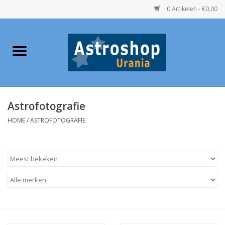
0 Artikelen - €0,00
Home
Verrekijkers
Astrofotografie
Telescopen
HOME
/
ASTROFOTOGRAFIE
Accessoires
Boeken
Urania / Eclipsbrillen
Speelgoed