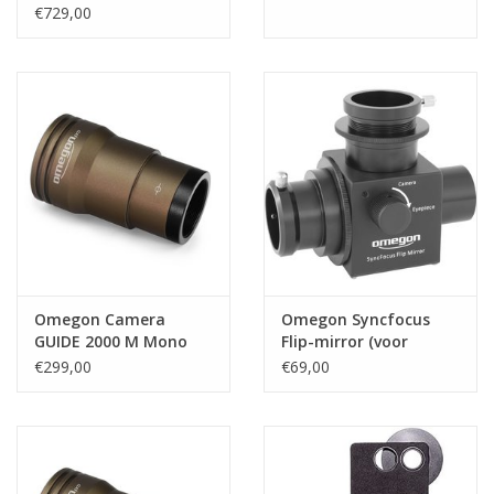
Adventurer GTi Wi-Fi
€729,00
GoTo SET
Omegon Camera
Omegon Syncfocus
GUIDE 2000 M Mono
Flip-mirror (voor
planeetcamera's)
€299,00
€69,00