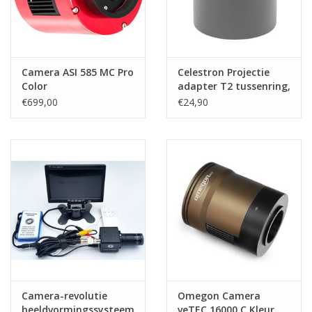
Camera ASI 585 MC Pro
Celestron Projectie
Color
adapter T2 tussenring,
40mm, T2i/T2a
€699,00
€24,90
Camera-revolutie
Omegon Camera
beeldvormingssysteem
veTEC 16000 C Kleur