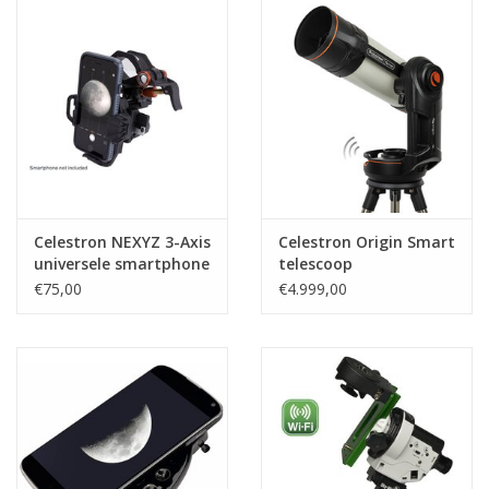
Globes / Gadgets
Weerstations
Aanbiedingen
Monteringen
Celestron NEXYZ 3-Axis
Celestron Origin Smart
universele smartphone
telescoop
adapter
€75,00
€4.999,00
Astrofotografie
Zonnewaarneming
Cadeaubonnen
Merken