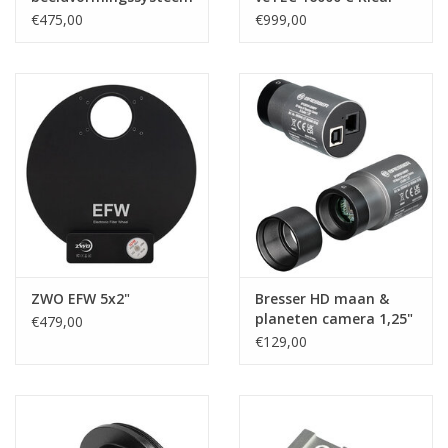
R2 kleur
€475,00
€999,00
ZWO EFW 5x2"
Bresser HD maan &
planeten camera 1,25"
€479,00
€129,00