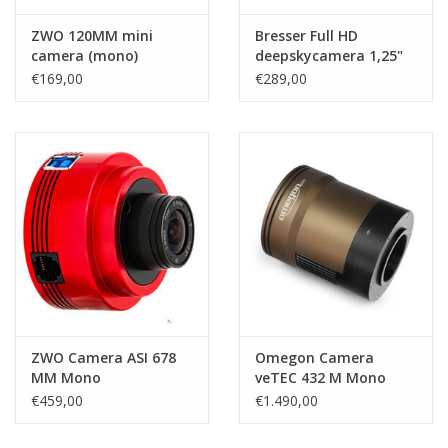
ZWO 120MM mini
Bresser Full HD
camera (mono)
deepskycamera 1,25"
1280*960, 3.75µm
€169,00
€289,00
ZWO Camera ASI 678
Omegon Camera
MM Mono
veTEC 432 M Mono
€459,00
€1.490,00