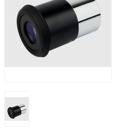
Globes / Gadgets
Weerstations
Aanbiedingen
Monteringen
Astrofotografie
Zonnewaarneming
Cadeaubonnen
Merken