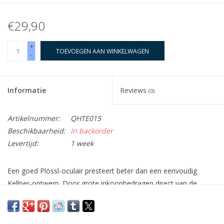
€29,90
+
TOEVOEGEN AAN WINKELWAGEN
-
Informatie
Reviews
(0)
Artikelnummer:
QHTE015
Beschikbaarheid:
In backorder
Levertijd:
1 week
Een goed Plössl-oculair presteert beter dan een eenvoudig
Kellner-ontwerp. Door grote inkoopbedragen direct van de
fabrikant kunnen wij dit kwaliteitsoculair aanbieden voor een
prijs waar elders alleen simpele oculairs verkrijgbaar zijn.