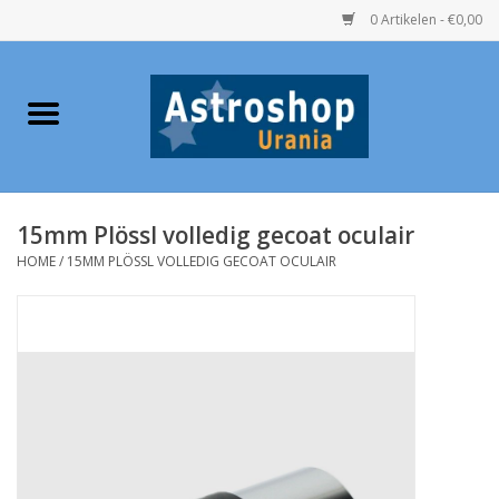
0 Artikelen - €0,00
Home
Verrekijkers
15mm Plössl volledig gecoat oculair
Telescopen
HOME
/
15MM PLÖSSL VOLLEDIG GECOAT OCULAIR
Accessoires
Boeken
Urania / Eclipsbrillen
Speelgoed