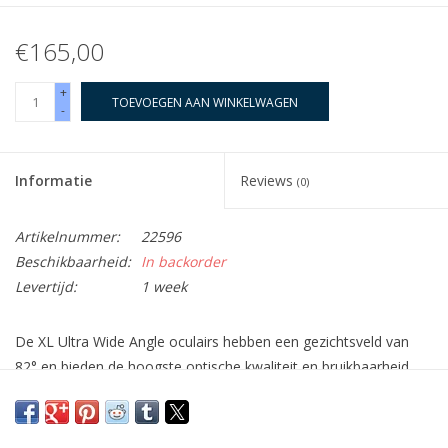
€165,00
+
TOEVOEGEN AAN WINKELWAGEN
-
Informatie
Reviews
(0)
Artikelnummer:
22596
Beschikbaarheid:
In backorder
Levertijd:
1 week
De XL Ultra Wide Angle oculairs hebben een gezichtsveld van
82° en bieden de hoogste optische kwaliteit en bruikbaarheid.
Deze oculairs zijn geoptimaliseerd om een hoog contrast, een
hoge resolutie en een superieur vlak veld tot aan de rand van
het gezichtsveld te produceren. T