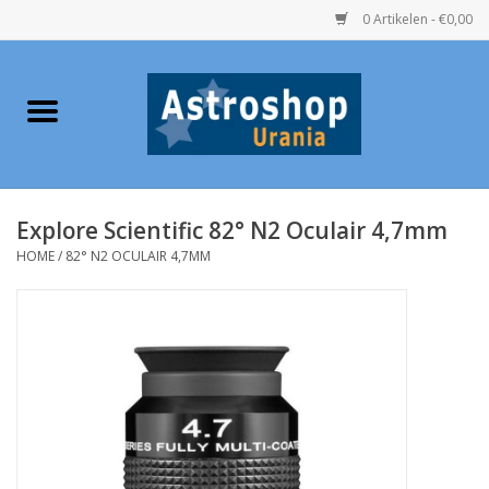
0 Artikelen - €0,00
Home
Verrekijkers
Explore Scientific 82° N2 Oculair 4,7mm
Telescopen
HOME
/
82° N2 OCULAIR 4,7MM
Accessoires
Boeken
Urania / Eclipsbrillen
Speelgoed