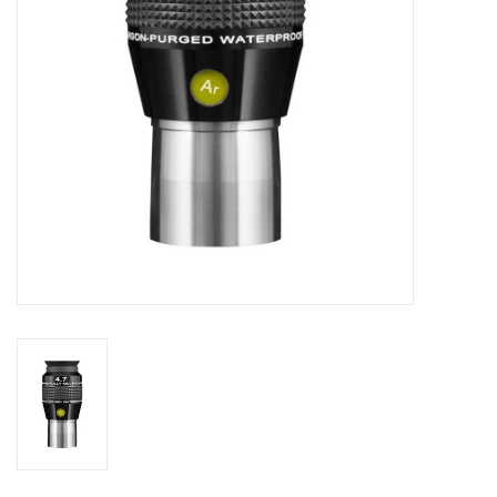
Globes / Gadgets
Weerstations
Aanbiedingen
Monteringen
Astrofotografie
Zonnewaarneming
Cadeaubonnen
Merken