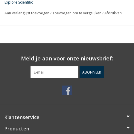
Explore Scientific
hey zijn volledig multi-coated met verbeterde optische coatings
Aan verlanglijst toevoegen
/
Toevoegen om te vergelijken
/
Afdrukken
en randzwart gemaakt om maximaal contrast te produceren.
Interne reflecties worden tot een minimum beperkt omdat alle
interne oppervlakken van de oculaircilinder vlak zwart zijn,
evenals de randen van de lenzen zelf om de verstrooiing van
licht in de lenzen zelf te minimaliseren.
Meld je aan voor onze nieuwsbrief:
ABONNEER
Klantenservice
Producten