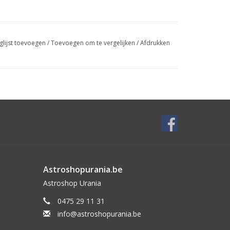
glijst toevoegen
/
Toevoegen om te vergelijken
/
Afdrukken
Astroshopurania.be
Astroshop Urania
0475 29 11 31
info@astroshopurania.be