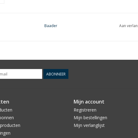
Baader
Aan verlan
ABONNEER
cten
Mijn account
ducten
Registreren
bonnen
Mijn bestellingen
producten
Mijn verlanglijst
ingen