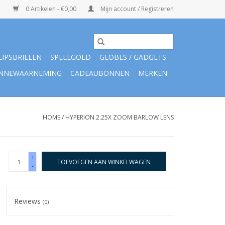
0 Artikelen - €0,00
Mijn account / Registreren
LIPSBRILLEN
SPEELGOED
GLOBES / GADGETS
NNEWAARNEMING
CADEAUBONNEN
MERKEN
HOME
/
HYPERION 2.25X ZOOM BARLOW LENS
+
TOEVOEGEN AAN WINKELWAGEN
-
Reviews
(0)