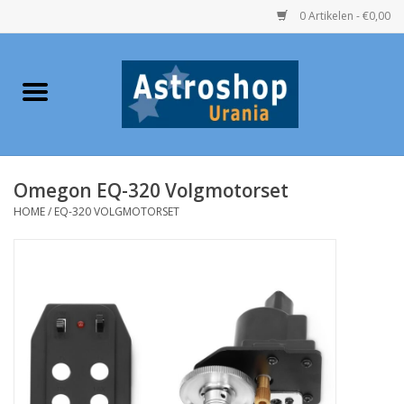
0 Artikelen - €0,00
Home
Verrekijkers
Omegon EQ-320 Volgmotorset
Telescopen
HOME
/
EQ-320 VOLGMOTORSET
Accessoires
Boeken
Urania / Eclipsbrillen
Speelgoed