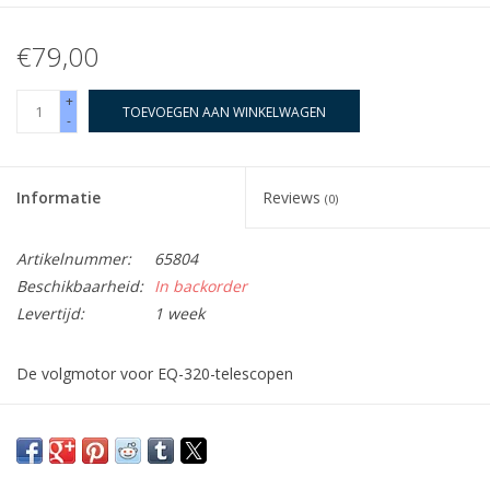
€79,00
+
TOEVOEGEN AAN WINKELWAGEN
-
Informatie
Reviews
(0)
Artikelnummer:
65804
Beschikbaarheid:
In backorder
Levertijd:
1 week
De volgmotor voor EQ-320-telescopen
Net wanneer u een object in het vizier van uw optiek hebt
gekregen, glijdt het alweer weg. Kies daarom voor een
motorische aandrijving van uw telescoop, zodat u uw