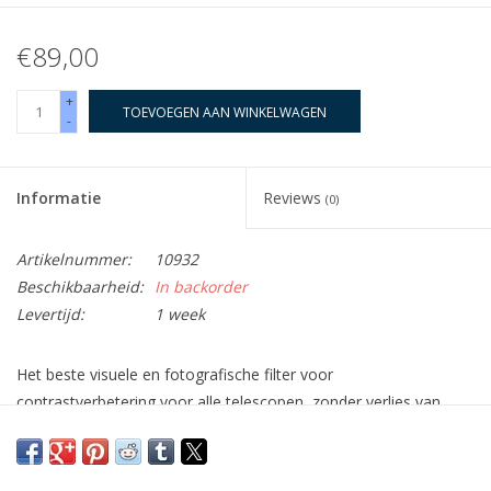
€89,00
+
TOEVOEGEN AAN WINKELWAGEN
-
Informatie
Reviews
(0)
Artikelnummer:
10932
Beschikbaarheid:
In backorder
Levertijd:
1 week
Het beste visuele en fotografische filter voor
contrastverbetering voor alle telescopen, zonder verlies van
beeldhelderheid!
De werking van het element neodymium als filtermateriaal is
zeer indrukwekkend. Wanneer toegevoegd aan optisch glas,