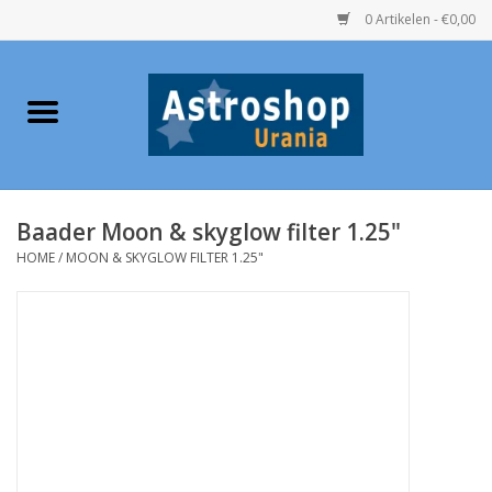
0 Artikelen - €0,00
Home
Verrekijkers
Baader Moon & skyglow filter 1.25"
Telescopen
HOME
/
MOON & SKYGLOW FILTER 1.25"
Accessoires
Boeken
Urania / Eclipsbrillen
Speelgoed