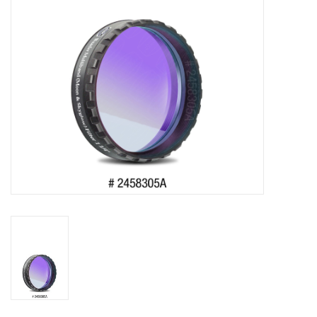
Globes / Gadgets
Weerstations
Aanbiedingen
Monteringen
Astrofotografie
Zonnewaarneming
Cadeaubonnen
Merken