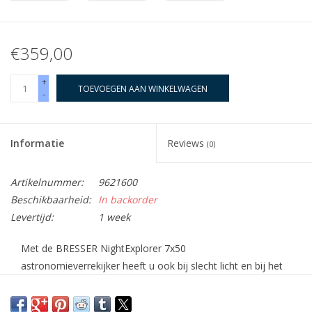
€359,00
+
TOEVOEGEN AAN WINKELWAGEN
-
Informatie
Reviews
(0)
Artikelnummer:
9621600
Beschikbaarheid:
In backorder
Levertijd:
1 week
Met de
BRESSER NightExplorer 7x50
astronomieverrekijker
heeft u ook bij slecht licht en bij het
verkennen van de nachtelijke hemel een goed zicht.
Anderzijds laat de
50 mm lensdiameter
veel licht toe om uw