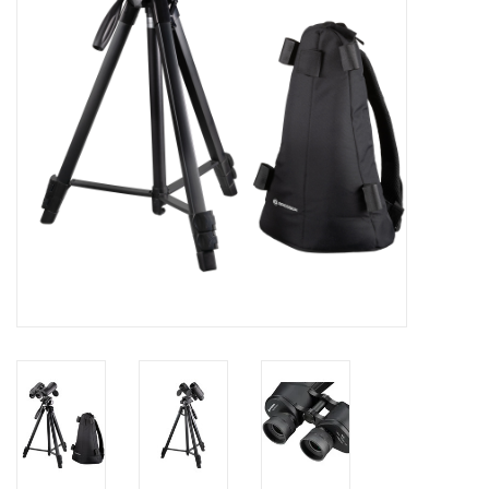
Globes / Gadgets
Weerstations
Aanbiedingen
Monteringen
Astrofotografie
Zonnewaarneming
Cadeaubonnen
Merken