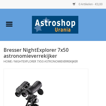
0 Artikelen - €0,00
Home
Verrekijkers
Bresser NightExplorer 7x50
Telescopen
astronomieverrekijker
HOME
/
NIGHTEXPLORER 7X50 ASTRONOMIEVERREKIJKER
Accessoires
Boeken
Urania / Eclipsbrillen
Speelgoed