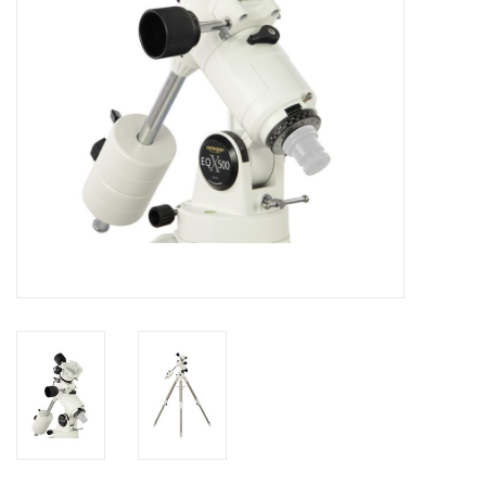
Globes / Gadgets
Weerstations
Aanbiedingen
Monteringen
Astrofotografie
Zonnewaarneming
Cadeaubonnen
Merken