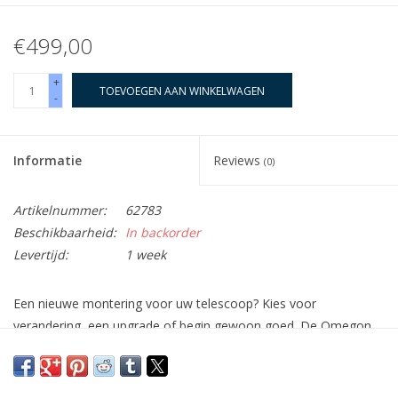
€499,00
+
TOEVOEGEN AAN WINKELWAGEN
-
Informatie
Reviews
(0)
Artikelnummer:
62783
Beschikbaarheid:
In backorder
Levertijd:
1 week
Een nieuwe montering voor uw telescoop? Kies voor
verandering, een upgrade of begin gewoon goed. De Omegon
EQ-500 X is een sterke montering en kan kleine of middelgrote
telescooptubussen met een opening tot ongeveer 200 mm en
een gewicht tot 10 kg aan. Dankzij de eenvoudige installatie en