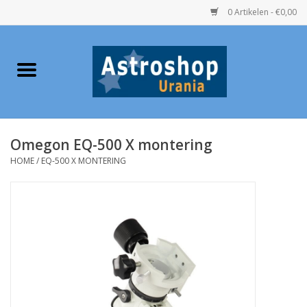
0 Artikelen - €0,00
Home
Verrekijkers
Omegon EQ-500 X montering
Telescopen
HOME
/
EQ-500 X MONTERING
Accessoires
Boeken
Urania / Eclipsbrillen
Speelgoed