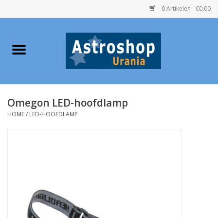
0 Artikelen - €0,00
Home
Verrekijkers
Omegon LED-hoofdlamp
Telescopen
HOME
/
LED-HOOFDLAMP
Accessoires
Boeken
Urania / Eclipsbrillen
Speelgoed