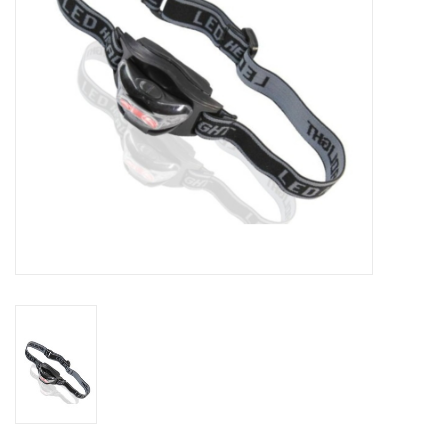
Globes / Gadgets
Weerstations
Aanbiedingen
Monteringen
Astrofotografie
Zonnewaarneming
Cadeaubonnen
Merken