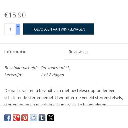
€15,90
+
TOEVOEGEN AAN WINKELWAGEN
-
Informatie
Reviews
(0)
Beschikbaarheid:
Op voorraad
(1)
Levertijd:
1 of 2 dagen
De nacht valt en u bevindt zich met uw telescoop onder een
schitterende sterrenhemel. U wordt ertoe verleid sterrenstelsels,
sterrenhopen en nevels in al hun pracht te bewonderen.
Misschien wilt u deze wonderen van de hemel wel tekenen of op
beeld vastleggen. Maar natuurlijk moet u ook alle benodigde
oculairs, adapters, spiegelreflexcamera's, papieren en