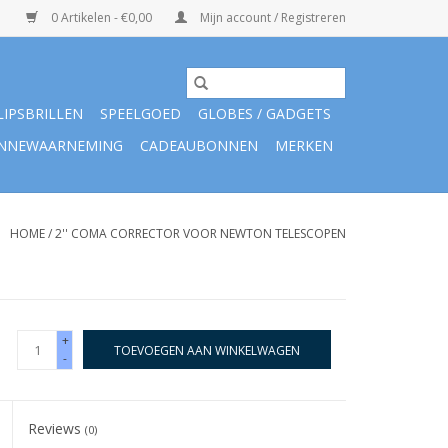
0 Artikelen - €0,00
Mijn account / Registreren
LIPSBRILLEN
SPEELGOED
GLOBES / GADGETS
NNEWAARNEMING
CADEAUBONNEN
MERKEN
HOME
/
2'' COMA CORRECTOR VOOR NEWTON TELESCOPEN
+
TOEVOEGEN AAN WINKELWAGEN
-
Reviews
(0)