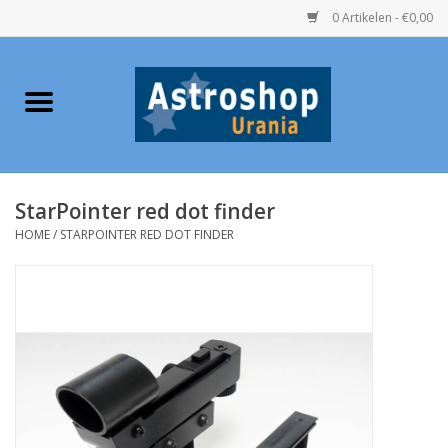
0 Artikelen - €0,00
Home
Verrekijkers
StarPointer red dot finder
Telescopen
HOME
/
STARPOINTER RED DOT FINDER
Accessoires
Boeken
Urania / Eclipsbrillen
Speelgoed