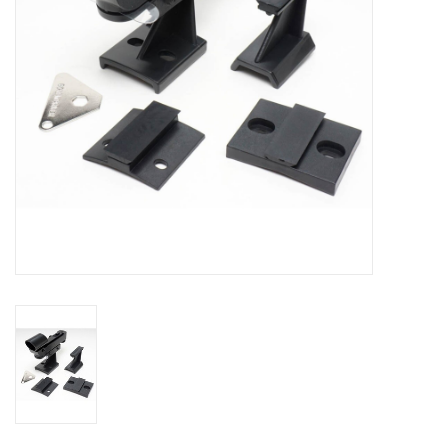
Globes / Gadgets
Weerstations
Aanbiedingen
Monteringen
Astrofotografie
Zonnewaarneming
Cadeaubonnen
Merken