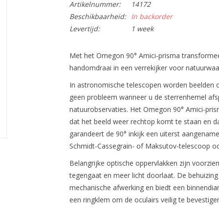
Artikelnummer:
14172
Beschikbaarheid:
In backorder
Levertijd:
1 week
Met het
Omegon 90° Amici-prisma
transformee
handomdraai in een verrekijker voor
natuurwa
In astronomische telescopen worden beelden o
geen probleem wanneer u de sterrenhemel afsp
natuurobservaties. Het
Omegon 90° Amici-pri
dat het beeld weer rechtop komt te staan en dat
garandeert de 90° inkijk een uiterst
aangename 
Schmidt-Cassegrain- of Maksutov-telescoop o
Belangrijke optische oppervlakken zijn voorzie
tegengaat en meer licht doorlaat. De behuizing 
mechanische afwerking
en biedt een binnendia
een
ringklem
om de oculairs veilig te bevestige