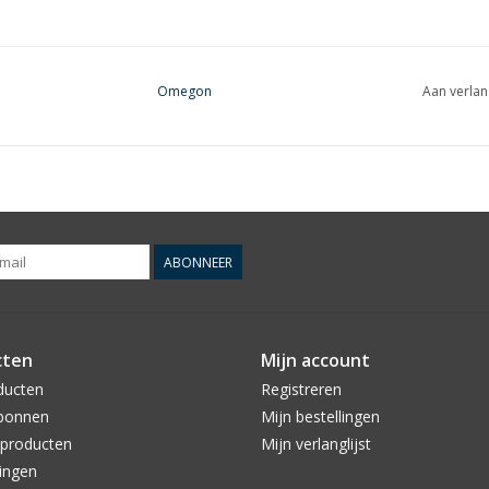
Omegon
Aan verlan
ABONNEER
cten
Mijn account
ducten
Registreren
bonnen
Mijn bestellingen
producten
Mijn verlanglijst
ingen