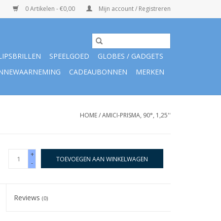
0 Artikelen - €0,00
Mijn account / Registreren
LIPSBRILLEN
SPEELGOED
GLOBES / GADGETS
NNEWAARNEMING
CADEAUBONNEN
MERKEN
HOME
/
AMICI-PRISMA, 90°, 1,25''
+
TOEVOEGEN AAN WINKELWAGEN
-
Reviews
(0)