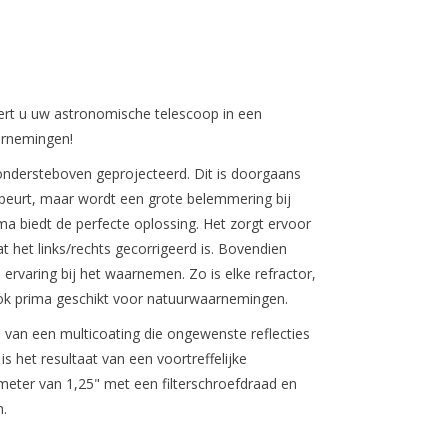
rt u uw astronomische telescoop in een
arnemingen
!
ndersteboven geprojecteerd. Dit is doorgaans
eurt, maar wordt een grote belemmering bij
sma
biedt de
perfecte oplossing
. Het zorgt ervoor
 het links/rechts gecorrigeerd is. Bovendien
ervaring
bij het waarnemen. Zo is elke refractor,
ok prima geschikt voor natuurwaarnemingen.
n van een
multicoating
die ongewenste reflecties
is het resultaat van een
voortreffelijke
meter van 1,25" met een filterschroefdraad en
n.