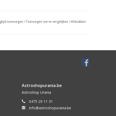
glijst toevoegen
/
Toevoegen om te vergelijken
/
Afdrukken
Astroshopurania.be
Astroshop Urania
0475 29 11 31
info@astroshopurania.be