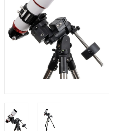
Globes / Gadgets
Weerstations
Aanbiedingen
Monteringen
Astrofotografie
Zonnewaarneming
Cadeaubonnen
Merken