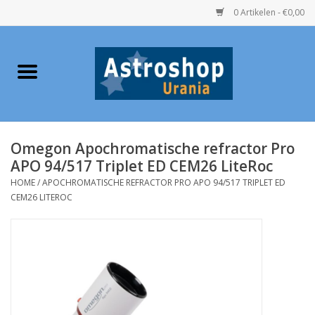
0 Artikelen - €0,00
Home
Verrekijkers
Omegon Apochromatische refractor Pro
Telescopen
APO 94/517 Triplet ED CEM26 LiteRoc
HOME
/
APOCHROMATISCHE REFRACTOR PRO APO 94/517 TRIPLET ED
Accessoires
CEM26 LITEROC
Boeken
Urania / Eclipsbrillen
Speelgoed