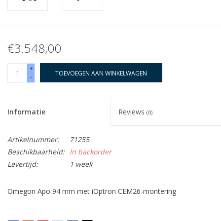
€3.548,00
+
TOEVOEGEN AAN WINKELWAGEN
-
Informatie
Reviews
(0)
Artikelnummer:
71255
Beschikbaarheid:
In backorder
Levertijd:
1 week
Omegon Apo 94 mm met iOptron CEM26-montering
Deze telescoop bestaat uit een Omegon Pro APO 94/517 Triplet
ED OTA en een iOptron CEM26-montering. U krijgt een