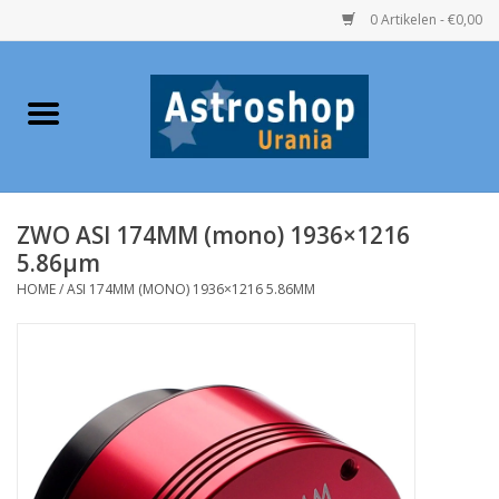
0 Artikelen - €0,00
Home
Verrekijkers
ZWO ASI 174MM (mono) 1936×1216
Telescopen
5.86µm
HOME
/
ASI 174MM (MONO) 1936×1216 5.86ΜM
Accessoires
Boeken
Urania / Eclipsbrillen
Speelgoed