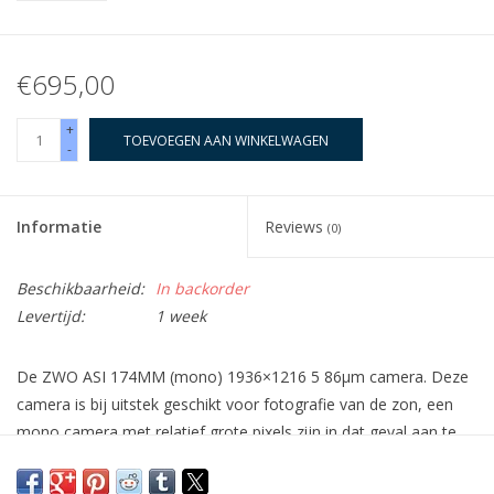
€695,00
+
TOEVOEGEN AAN WINKELWAGEN
-
Informatie
Reviews
(0)
Beschikbaarheid:
In backorder
Levertijd:
1 week
De ZWO ASI 174MM (mono) 1936×1216 5 86µm camera. Deze
camera is bij uitstek geschikt voor fotografie van de zon, een
mono camera met relatief grote pixels zijn in dat geval aan te
raden.