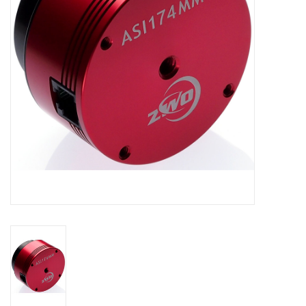
Globes / Gadgets
Weerstations
Aanbiedingen
Monteringen
Astrofotografie
Zonnewaarneming
Cadeaubonnen
Merken