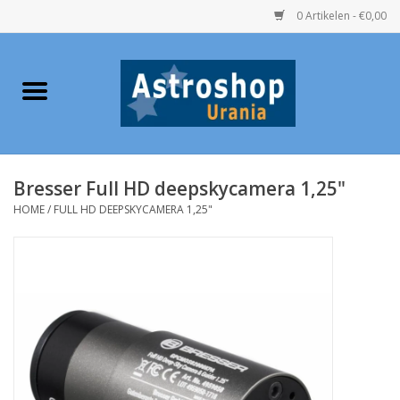
0 Artikelen - €0,00
Home
Verrekijkers
Bresser Full HD deepskycamera 1,25"
Telescopen
HOME
/
FULL HD DEEPSKYCAMERA 1,25"
Accessoires
Boeken
Urania / Eclipsbrillen
Speelgoed