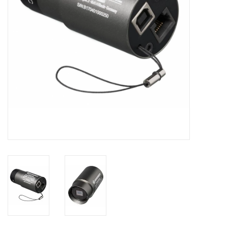
Globes / Gadgets
Weerstations
Aanbiedingen
Monteringen
Astrofotografie
Zonnewaarneming
Cadeaubonnen
Merken