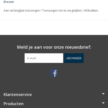
Bresser
Niet alleen geschikt voor planeten, maar ook voor Deep-Sky
Aan verlanglijst toevoegen
/
Toevoegen om te vergelijken
/
Afdrukken
zoals sterrenstelsels, nevels en clusters. Dedicated Astro
Imaging Software ToupSky voor het ondersteunen van video
preview, video record, video verwerking, beeldopname en
proces, donkere veldcorrectie en raw data output. Makkelijk te
gebruiken maar met tools van de professionals.
Meld je aan voor onze nieuwsbrief:
ABONNEER
Klantenservice
Producten