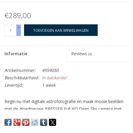
€289,00
+
TOEVOEGEN AAN WINKELWAGEN
-
Informatie
Reviews
(0)
Artikelnummer:
4959050
Beschikbaarheid:
In backorder
Levertijd:
1 week
Begin nu met digitale astrofotografie en maak mooie beelden
met de gloednieuwe BRESSER Full HD Deep Sky camera met
Autoguider, gebouwd ism de premium-klasse fabrikant Touptek.
Dat is absoluut nieuw: Geweldige camera voor meerdere
soorten astrobeelden en voor begeleiding.