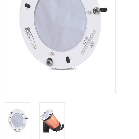
Globes / Gadgets
Weerstations
Aanbiedingen
Monteringen
Astrofotografie
Zonnewaarneming
Cadeaubonnen
Merken