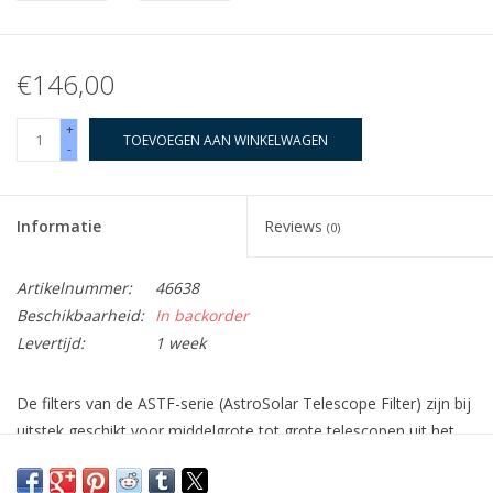
€146,00
+
TOEVOEGEN AAN WINKELWAGEN
-
Informatie
Reviews
(0)
Artikelnummer:
46638
Beschikbaarheid:
In backorder
Levertijd:
1 week
De filters van de
ASTF-serie (AstroSolar Telescope Filter)
zijn bij
uitstek geschikt voor
middelgrote tot grote telescopen
uit het
topsegment: een zeer goede telescoop verdient een zeer goede
filter!