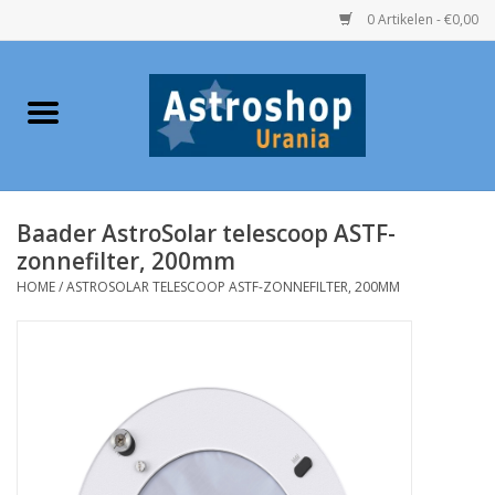
0 Artikelen - €0,00
Home
Verrekijkers
Baader AstroSolar telescoop ASTF-
Telescopen
zonnefilter, 200mm
HOME
/
ASTROSOLAR TELESCOOP ASTF-ZONNEFILTER, 200MM
Accessoires
Boeken
Urania / Eclipsbrillen
Speelgoed