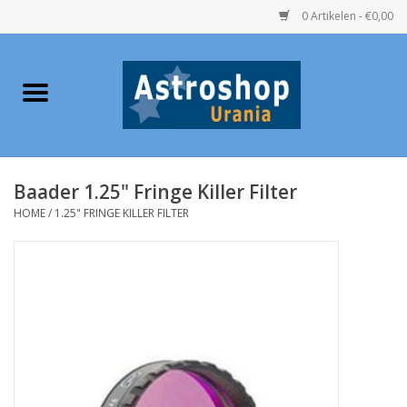
0 Artikelen - €0,00
Home
Verrekijkers
Baader 1.25" Fringe Killer Filter
Telescopen
HOME
/
1.25" FRINGE KILLER FILTER
Accessoires
Boeken
Urania / Eclipsbrillen
Speelgoed