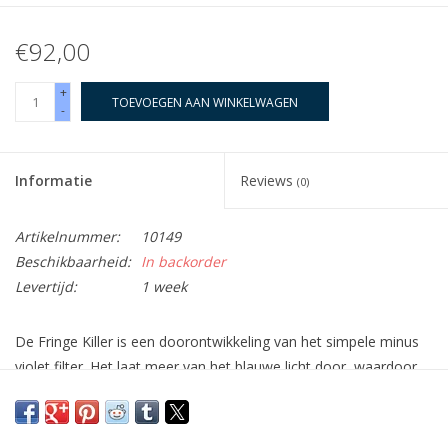
€92,00
+
TOEVOEGEN AAN WINKELWAGEN
-
Informatie
Reviews
(0)
Artikelnummer:
10149
Beschikbaarheid:
In backorder
Levertijd:
1 week
De Fringe Killer is een doorontwikkeling van het simpele minus
violet filter. Het laat meer van het blauwe licht door, waardoor
er minder kleurverschuiving optreedt. Bovendien wordt het
contrast aanzienlijk verbeterd.