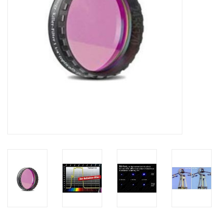
Globes / Gadgets
Weerstations
Aanbiedingen
Monteringen
Astrofotografie
Zonnewaarneming
Cadeaubonnen
Merken