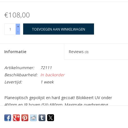
€108,00
+
TOEVOEGEN AAN WINKELWAGEN
-
Informatie
Reviews
(0)
Artikelnummer:
72111
Beschikbaarheid:
In backorder
Levertijd:
1 week
Planeoptisch gepolijst en hard gecoat! Blokkeert UV onder
400nm en IR boven (SII) 680nm. Maximale overbrenging,
krasvast hard gecoat.
Baader Planetarium heeft 's werelds beste UV/IR-sperfilter