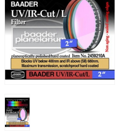
Globes / Gadgets
Weerstations
Aanbiedingen
Monteringen
Astrofotografie
Zonnewaarneming
Cadeaubonnen
Merken