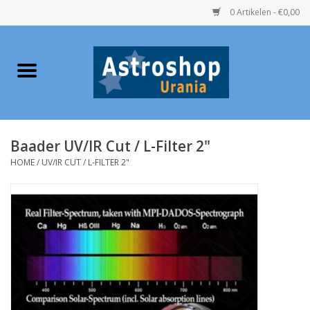
0 Artikelen - €0,00
Home
Verrekijkers
Baader UV/IR Cut / L-Filter 2"
Telescopen
HOME
/
UV/IR CUT / L-FILTER 2"
Accessoires
Boeken
Urania / Eclipsbrillen
Speelgoed