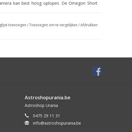
 camera kan best hoog oplopen. De Omegon Short
iering
glijst toevoegen
/
Toevoegen om te vergelijken
/
Afdrukken
edige oppervlakte uw oculairs en fixeert ze niet
eenvoudigere modellen. Zo biedt deze klemming ook
ulairvatting. Krassen of diepe groeven in uw
n.
og contrast, zonder kleurfouten
Astroshopurania.be
ke 1,25" filters
Astroshop Urania
0475 29 11 31
info@astroshopurania.be