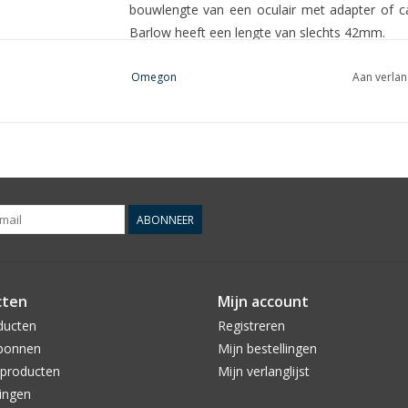
bouwlengte van een oculair met adapter of
Barlow heeft een lengte van slechts 42mm.
Enkel het beste voor uw oculairs: een compress
Omegon
Aan verlan
De ingebouwde compressiering omklemt de voll
slechts aan één punt, zoals het geval is bij 
ineens een goede bescherming voor de oc
oculairvatting behoren vanaf nu tot het verlede
De voordelen op een rij:
Barlow met drie lenselementen: voor een ho
ABONNEER
Multicoating op alle lensoppevlakken
Ultrakort design
Compressiering
cten
Mijn account
1,25" filterschroefdraad: voor alle gebruikelij
Hoogwaardig vakmanschap
ducten
Registreren
Beschermende stofkap
bonnen
Mijn bestellingen
producten
Mijn verlanglijst
ingen