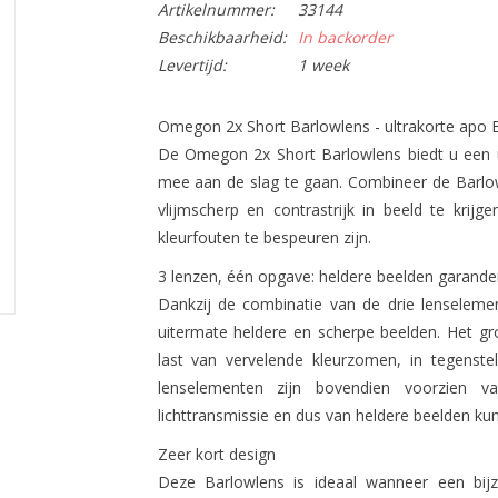
Artikelnummer:
33144
Beschikbaarheid:
In backorder
Levertijd:
1 week
Omegon 2x Short Barlowlens - ultrakorte apo 
De Omegon 2x Short Barlowlens biedt u een u
mee aan de slag te gaan. Combineer de Barlo
vlijmscherp en contrastrijk in beeld te kri
kleurfouten te bespeuren zijn.
3 lenzen, één opgave: heldere beelden garande
Dankzij de combinatie van de drie lenselem
uitermate heldere en scherpe beelden. Het gr
last van vervelende kleurzomen, in tegenstel
lenselementen zijn bovendien voorzien 
lichttransmissie en dus van heldere beelden kun
Zeer kort design
Deze Barlowlens is ideaal wanneer een bijz