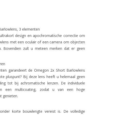
Barlowlens, 3 elementen
ltrakort design en apochromatische correctie om
wlens met een oculair of een camera om objecten
jgen. Bovendien zult u meteen merken dat er geen
ren
enten garandeert de Omegon 2x Short Barlowlens
ote pluspunt? Bij deze lens heeft u helemaal geen
ling tot bij achromatische lenzen. De individuele
van een multicoating, zodat u van een hoge
t genieten.
onder korte bouwlengte vereist is. De volledige