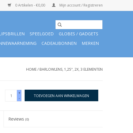
0 Artikelen - €0,00
Mijn account / Registreren
LIPSBRILLEN
SPEELGOED
GLOBES / GADGETS
NNEWAARNEMING
CADEAUBONNEN
MERKEN
HOME
/
BARLOWLENS, 1,25", 2X, 3 ELEMENTEN
+
TOEVOEGEN AAN WINKELWAGEN
-
Reviews
(0)