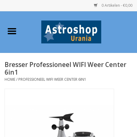
0 Artikelen - €0,00
Home
Verrekijkers
Bresser Professioneel WIFI Weer Center
Telescopen
6in1
HOME
/
PROFESSIONEEL WIFI WEER CENTER 6IN1
Accessoires
Boeken
Urania / Eclipsbrillen
Speelgoed