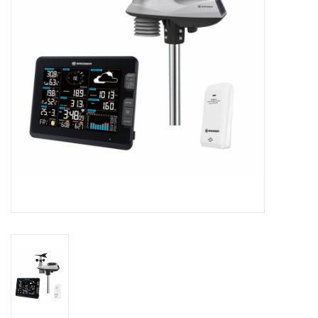
Globes / Gadgets
Weerstations
Aanbiedingen
Monteringen
Astrofotografie
Zonnewaarneming
Cadeaubonnen
Merken