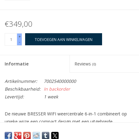
€349,00
+
TOEVOEGEN AAN WINKELWAGEN
-
Informatie
Reviews
(0)
Artikelnummer:
7002540000000
Beschikbaarheid:
In backorder
Levertijd:
1 week
De nieuwe BRESSER WIFI weercentrale 6-in-1 combineert op
unieke wijze een compact design met een uitgebreide
informatieservice. Het biedt, naast de functies van het 5in1
weercentrum (item #7002510), een UV-indicator en WIFI-functie.