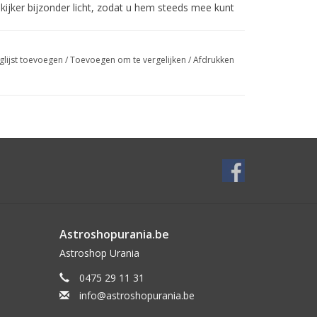
ijker bijzonder licht, zodat u hem steeds mee kunt
 en scherp beeld
glijst toevoegen
/
Toevoegen om te vergelijken
/
Afdrukken
gwaardig aan, en precies dat is het ook. Beide
teld op een soepele en nauwkeurige manier - voor
In vergelijking met veel andere modellen tonen deze
atuur en de hemel. Met een gezichtsveld van 65°
 groot voordeel: dankzij het bijzonder vlakke
Astroshopurania.be
tijdens het observeren, aangezien beeldafwijkingen
Astroshop Urania
ot aan de rand.
0475 29 11 31
info@astroshopurania.be
de oculairs op elk moment verwisselen. Gebruik ook