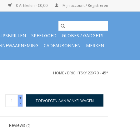
0 Artikelen - €0,00
Mijn account / Registreren
LIPSBRILLEN
SPEELGOED
GLOBES / GADGETS
NNEWAARNEMING
CADEAUBONNEN
MERKEN
HOME
/
BRIGHTSKY 22X70 - 45°
+
TOEVOEGEN AAN WINKELWAGEN
-
Reviews
(0)