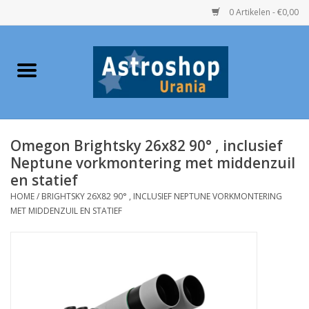
0 Artikelen - €0,00
Home
Verrekijkers
Omegon Brightsky 26x82 90° , inclusief
Telescopen
Neptune vorkmontering met middenzuil
en statief
Accessoires
HOME
/
BRIGHTSKY 26X82 90° , INCLUSIEF NEPTUNE VORKMONTERING
MET MIDDENZUIL EN STATIEF
Boeken
Urania / Eclipsbrillen
Speelgoed