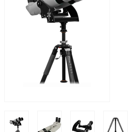
Globes / Gadgets
Weerstations
Aanbiedingen
Monteringen
Astrofotografie
Zonnewaarneming
Cadeaubonnen
Merken