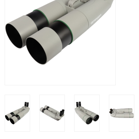
Globes / Gadgets
Weerstations
Aanbiedingen
Monteringen
Astrofotografie
Zonnewaarneming
Cadeaubonnen
Merken