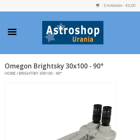
0 Artikelen - €0,00
Home
Verrekijkers
Omegon Brightsky 30x100 - 90°
Telescopen
HOME
/
BRIGHTSKY 30X100 - 90°
Accessoires
Boeken
Urania / Eclipsbrillen
Speelgoed