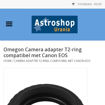
0 Artikelen - €0,00
Home
Verrekijkers
Omegon Camera adapter T2-ring
Telescopen
compatibel met Canon EOS
HOME
/
CAMERA ADAPTER T2-RING COMPATIBEL MET CANON EOS
Accessoires
Boeken
Urania / Eclipsbrillen
Speelgoed