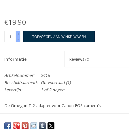
€19,90
+
TOEVOEGEN AAN WINKELWAGEN
-
Informatie
Reviews
(0)
Artikelnummer:
2416
Beschikbaarheid:
Op voorraad
(1)
Levertijd:
1 of 2 dagen
De Omegon T-2-adapter voor Canon EOS camera's
Met de Omegon T-2 Ring EOS kunt u alle Canon EOS camera's
op het standaard T-2-schroefdraad aanpassen