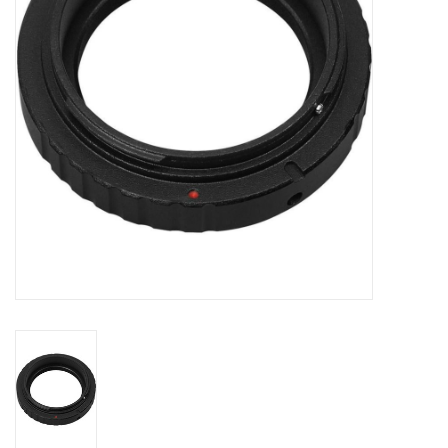
Globes / Gadgets
Weerstations
Aanbiedingen
Monteringen
Astrofotografie
Zonnewaarneming
Cadeaubonnen
Merken