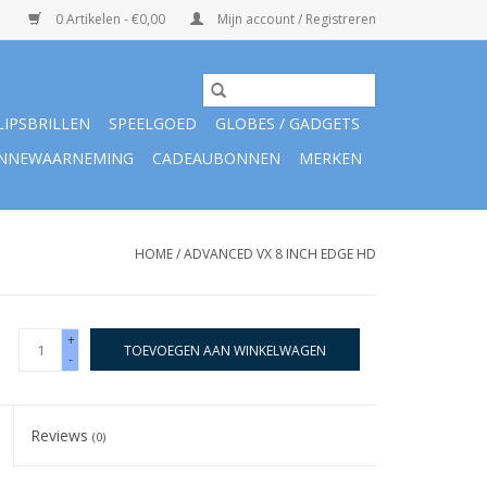
0 Artikelen - €0,00
Mijn account / Registreren
LIPSBRILLEN
SPEELGOED
GLOBES / GADGETS
NNEWAARNEMING
CADEAUBONNEN
MERKEN
HOME
/
ADVANCED VX 8 INCH EDGE HD
+
TOEVOEGEN AAN WINKELWAGEN
-
Reviews
(0)