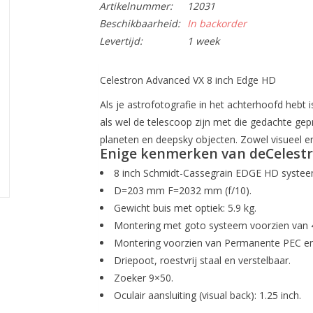
Artikelnummer:
12031
Beschikbaarheid:
In backorder
Levertijd:
1 week
Celestron Advanced VX 8 inch Edge HD
Als je astrofotografie in het achterhoofd hebt 
als wel de telescoop zijn met die gedachte ge
planeten en deepsky objecten. Zowel visueel en
Enige kenmerken van deCelestr
8 inch Schmidt-Cassegrain EDGE HD systee
D=203 mm F=2032 mm (f/10).
Gewicht buis met optiek: 5.9 kg.
Montering met goto systeem voorzien van 4
Montering voorzien van Permanente PEC en Al
Driepoot, roestvrij staal en verstelbaar.
Zoeker 9×50.
Oculair aansluiting (visual back): 1.25 inch.