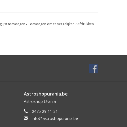
glijst toevoegen
/
Toevoegen om te vergelijken
/
Afdrukken
g.
Astroshopurania.be
Astroshop Urania
0475 29 11 31
info@astroshopurania.be