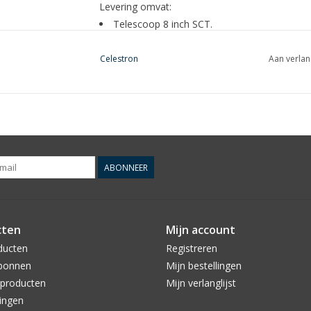
Levering omvat:
Telescoop 8 inch SCT.
AVX montering.
Driepoot.
Celestron
Aan verlan
9×50 zoeker.
Diagonaal: 1.25 inch
1.25 inch oculair 40 mm geeft 50x vergrotin
Visual back: 1.25 inch
Voeding, autoplug met een lang snoer.
ABONNEER
cten
Mijn account
ducten
Registreren
bonnen
Mijn bestellingen
producten
Mijn verlanglijst
ingen