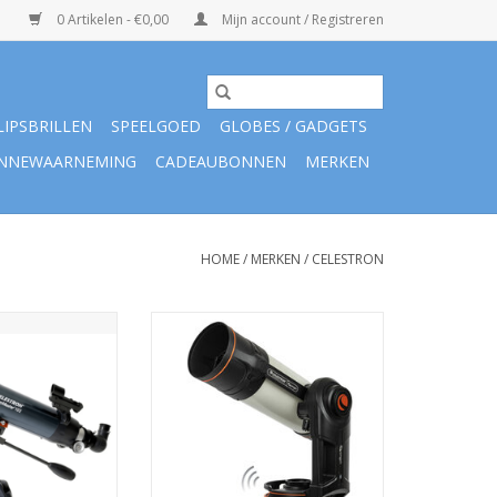
0 Artikelen - €0,00
Mijn account / Registreren
LIPSBRILLEN
SPEELGOED
GLOBES / GADGETS
NNEWAARNEMING
CADEAUBONNEN
MERKEN
HOME
/
MERKEN
/
CELESTRON
roMaster 102AZ
Celestron Origin Smart telescoop
actor
TOEVOEGEN AAN WINKELWAGEN
N WINKELWAGEN