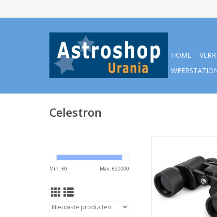
HOME
VERR
WEERSTATIO
Celestron
Celestron Verrekij
EclipSmart
TOEVOEGEN AAN WI
Min: €
0
Max: €
20000