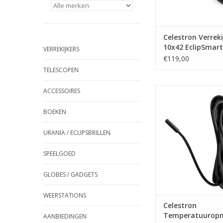
Celestron Verreki
10x42 EclipSmart
VERREKIJKERS
€119,00
TELESCOPEN
Celestron Temperat
ACCESSOIRES
voor slimme bestu
bescherming tegen 
BOEKEN
TOEVOEGEN AAN WI
URANIA / ECLIPSBRILLEN
SPEELGOED
GLOBES / GADGETS
WEERSTATIONS
Celestron
Temperatuurop
AANBIEDINGEN