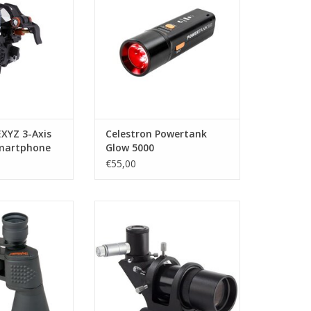
N WINKELWAGEN
EXYZ 3-Axis
Celestron Powertank
smartphone
Glow 5000
€55,00
ster verrekijker
Celestron RACI 9×50 Zoeker 90
x 60
graden met bracket
N WINKELWAGEN
TOEVOEGEN AAN WINKELWAGEN