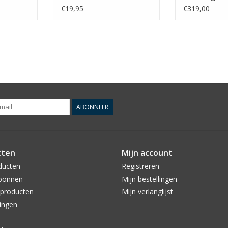
€19,95
€319,00
ABONNEER
cten
Mijn account
ducten
Registreren
bonnen
Mijn bestellingen
producten
Mijn verlanglijst
ingen