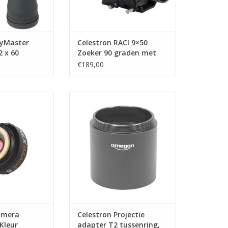
kyMaster
Celestron RACI 9×50
2 x 60
Zoeker 90 graden met
bracket
€189,00
era NexImage 5
Celestron Projectie adapter T2
eur
tussenring, 40mm, T2i/T2a
N WINKELWAGEN
TOEVOEGEN AAN WINKELWAGEN
amera
Celestron Projectie
Kleur
adapter T2 tussenring,