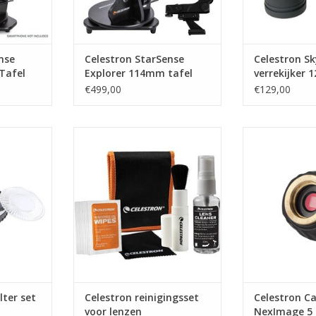
nse
Celestron StarSense
Celestron S
Tafel
Explorer 114mm tafel
verrekijker 1
p
dobson telescoop
€499,00
€129,00
et 1.25 inch
Celestron reinigingsset voor
Celestron Cam
lenzen
Kl
NKELWAGEN
TOEVOEGEN AAN WINKELWAGEN
TOEVOEGEN AA
lter set
Celestron reinigingsset
Celestron C
voor lenzen
NexImage 5 