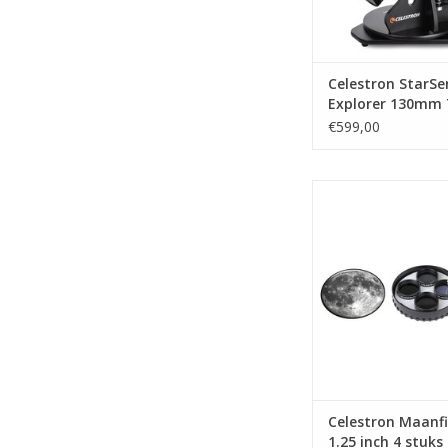
Celestron StarSe
Explorer 130mm 
Dobson Telescoo
€599,00
Celestron Maanfilter s
4 stuks
TOEVOEGEN AAN WI
Celestron Maanfi
1.25 inch 4 stuks