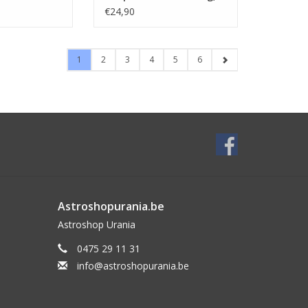
40mm, T2i/T2a
€24,90
1
2
3
4
5
6
Astroshopurania.be
Astroshop Urania
0475 29 11 31
info@astroshopurania.be