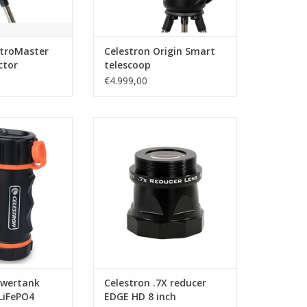
stroMaster
Celestron Origin Smart
ctor
telescoop
€4.999,00
tank Lithium Pro
Celestron .7X reducer EDGE HD 8
4 159Wh
inch
N WINKELWAGEN
TOEVOEGEN AAN WINKELWAGEN
owertank
Celestron .7X reducer
LiFePO4
EDGE HD 8 inch