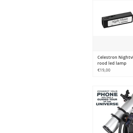
TOEVOEGEN AAN WI
Celestron Nightv
rood led lamp
€19,00
Celestron StarSense
130mm Tafel Dobson
TOEVOEGEN AAN WI