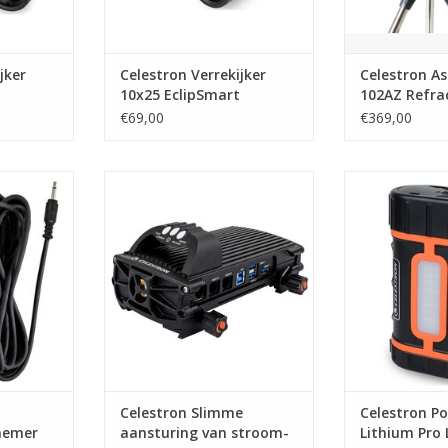
jker
Celestron Verrekijker
Celestron A
10x25 EclipSmart
102AZ Refra
€69,00
€369,00
uuropnemer
Celestron Slimme aansturing van
Celestron Power
ring met
stroom- en dauwbescherming 4x
LiFePO
beslaan.
TOEVOEGEN AAN WINKELWAGEN
TOEVOEGEN AA
NKELWAGEN
Celestron Slimme
Celestron P
nemer
aansturing van stroom-
Lithium Pro 