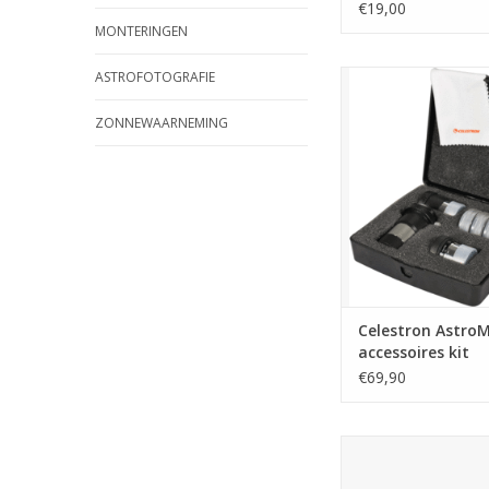
voor slimme bes
€19,00
met bescherming
MONTERINGEN
beslaan.
ASTROFOTOGRAFIE
Celestron Astro
accessoires k
ZONNEWAARNEMING
TOEVOEGEN AAN WI
Celestron Astro
accessoires kit
€69,90
Celestron Nightvisio
lamp