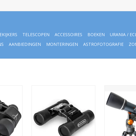
EKIJKERS
TELESCOPEN
ACCESSOIRES
BOEKEN
URANIA / EC
NS
AANBIEDINGEN
MONTERINGEN
ASTROFOTOGRAFIE
ZO
ker 10x42
Celestron Verrekijker 10x25
Celestron Ast
EclipSmart
Refr
NKELWAGEN
TOEVOEGEN AAN WINKELWAGEN
TOEVOEGEN AA