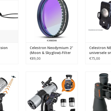
NKELWAGEN
TOEVOEGEN AAN WINKELWAGEN
TOEVOEGEN AA
ision
Celestron Neodymium 2"
Celestron N
(Moon & Skyglow)-Filter
universele 
adapter
€89,00
€75,00
 Explorer
Celestron StarSense Explorer
Celestron SkyMa
 Telescoop
114mm tafel dobson telescoop
12 
NKELWAGEN
TOEVOEGEN AAN WINKELWAGEN
TOEVOEGEN AA