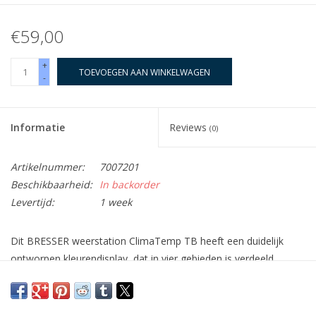
€59,00
+
TOEVOEGEN AAN WINKELWAGEN
-
Informatie
Reviews
(0)
Artikelnummer:
7007201
Beschikbaarheid:
In backorder
Levertijd:
1 week
Dit
BRESSER weerstation ClimaTemp TB
heeft een duidelijk
ontworpen
kleurendisplay
, dat in vier gebieden is verdeeld.
De gemeten waarden voor binnen en buiten worden aan de
rechterkant weergegeven. Op deze manier heeft u altijd