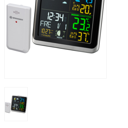
Globes / Gadgets
Weerstations
Aanbiedingen
Monteringen
Astrofotografie
Zonnewaarneming
Cadeaubonnen
Merken