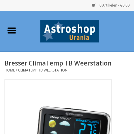
0 Artikelen - €0,00
Home
Verrekijkers
Bresser ClimaTemp TB Weerstation
Telescopen
HOME
/
CLIMATEMP TB WEERSTATION
Accessoires
Boeken
Urania / Eclipsbrillen
Speelgoed