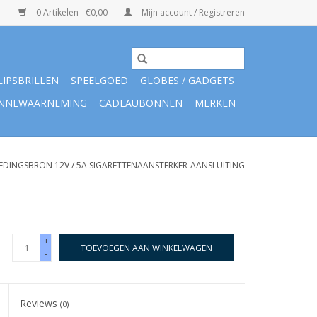
0 Artikelen - €0,00
Mijn account / Registreren
LIPSBRILLEN
SPEELGOED
GLOBES / GADGETS
NNEWAARNEMING
CADEAUBONNEN
MERKEN
EDINGSBRON 12V / 5A SIGARETTENAANSTERKER-AANSLUITING
+
TOEVOEGEN AAN WINKELWAGEN
-
Reviews
(0)