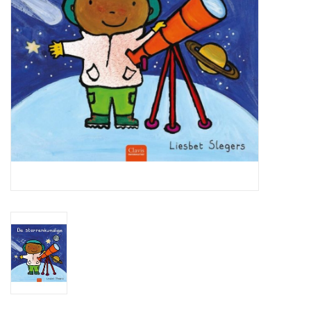
Globes / Gadgets
Weerstations
Aanbiedingen
Monteringen
Astrofotografie
Zonnewaarneming
Cadeaubonnen
Merken