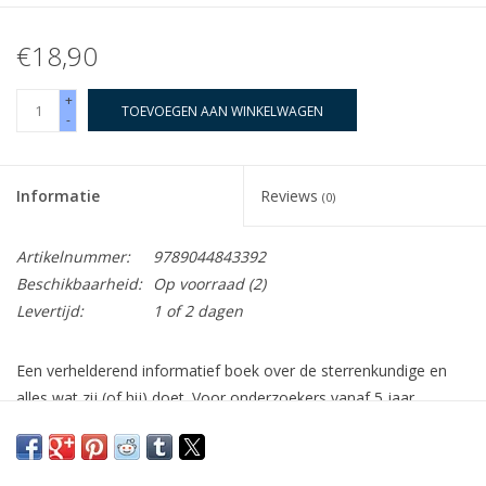
€18,90
+
TOEVOEGEN AAN WINKELWAGEN
-
Informatie
Reviews
(0)
Artikelnummer:
9789044843392
Beschikbaarheid:
Op voorraad
(2)
Levertijd:
1 of 2 dagen
Een verhelderend informatief boek over de sterrenkundige en
alles wat zij (of hij) doet. Voor onderzoekers vanaf 5 jaar.
Sterren en planeten! De sterrenkundige weet er heel veel over.
Met telescopen, computers en veel geduld doet ze onderzoek
naar het heelal. Soms reist ze zelfs naar een sterrenwacht in het