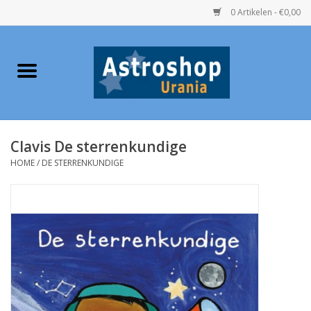
0 Artikelen - €0,00
Home
Verrekijkers
Clavis De sterrenkundige
Telescopen
HOME
/
DE STERRENKUNDIGE
Accessoires
Boeken
Urania / Eclipsbrillen
Speelgoed