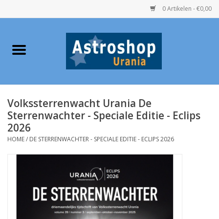
0 Artikelen - €0,00
Home
Verrekijkers
Volkssterrenwacht Urania De
Telescopen
Sterrenwachter - Speciale Editie - Eclips
2026
Accessoires
HOME
/
DE STERRENWACHTER - SPECIALE EDITIE - ECLIPS 2026
Boeken
Urania / Eclipsbrillen
Speelgoed