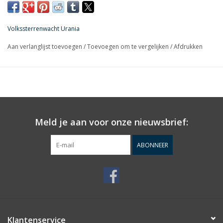
astronomen nu al reikhalzend naar uitkijken.
Volkssterrenwacht Urania
Aan verlanglijst toevoegen
/
Toevoegen om te vergelijken
/
Afdrukken
Meld je aan voor onze nieuwsbrief:
ABONNEER
Klantenservice