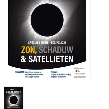
Globes / Gadgets
Weerstations
Aanbiedingen
Monteringen
Astrofotografie
Zonnewaarneming
Cadeaubonnen
Merken