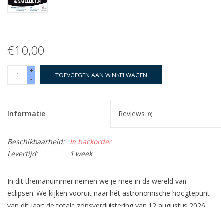
€10,00
+
TOEVOEGEN AAN WINKELWAGEN
-
Informatie
Reviews
(0)
Beschikbaarheid:
In backorder
Levertijd:
1 week
In dit themanummer nemen we je mee in de wereld van
eclipsen. We kijken vooruit naar hét astronomische hoogtepunt
van dit jaar: de totale zonsverduistering van 12 augustus 2026
— een once-in-a-lifetime spektakel waar vele amateur-