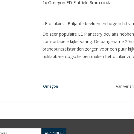
1x Omegon ED Flatfield 8mm oculair
LE-oculairs - Briljante beelden en hoge lichttra
De zeer populaire LE Planetary oculairs hebbe
comfortabele kijkervaring. De aangename 20mm
brandpuntsafstanden zorgen voor een puur kijkpl
uitklapbare oogschelpen maken het oculair zo c
ED Flatfield oculairs - een vlak blikveld en hoog
Omegon
Aan verlan
De meeste oculairs vertonen beeldvervorming 
Flatfield gaan dit effect tegen. Ze beschikken
bijzonder hoge kleurkwaliteit. Dankzij hun opti
hoog contrast en scherpte die ver boven het geb
beeldhoek van 60° behoren deze oculairs tot d
ABONNEER