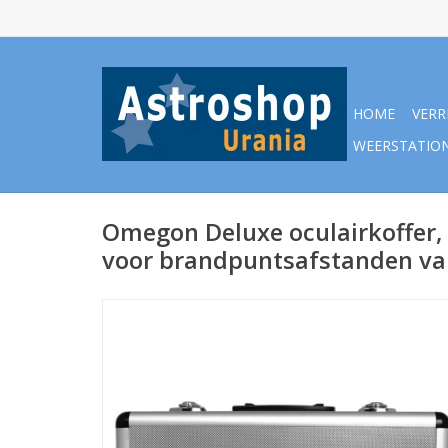
HOME
VERR
WEERSTATIO
Omegon Deluxe oculairkoffer,
voor brandpuntsafstanden v