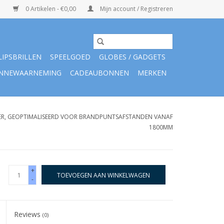
0 Artikelen - €0,00
Mijn account / Registreren
LIPSBRILLEN
SPEELGOED
GLOBES / GADGETS
NNEWAARNEMING
CADEAUBONNEN
MERKEN
ER, GEOPTIMALISEERD VOOR BRANDPUNTSAFSTANDEN VANAF
1800MM
+
TOEVOEGEN AAN WINKELWAGEN
-
Reviews
(0)