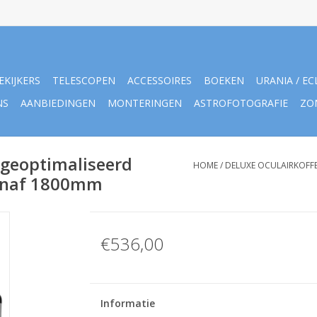
EKIJKERS
TELESCOPEN
ACCESSOIRES
BOEKEN
URANIA / EC
NS
AANBIEDINGEN
MONTERINGEN
ASTROFOTOGRAFIE
ZO
 geoptimaliseerd
HOME
/
DELUXE OCULAIRKOFF
anaf 1800mm
€536,00
Informatie