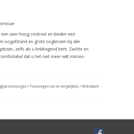
nsmissie
n een zeer hoog contrast en bieden een
 oogafstand en grote ooglenzen bij alle
ezier, zelfs als u brildragend bent. Zachte en
omfortabel dat u het niet meer wilt missen.
 contrast
glijst toevoegen
/
Toevoegen om te vergelijken
/
Afdrukken
aan de rand van het gezichtsveld. De Omegon ED
 over een geïntegreerde ED-lenselemnt voor een
sche constructie bieden deze oculairs een extreem
ruikelijke niveau ligen. Met een schijnbare
e categorie van groothoekoculairs.