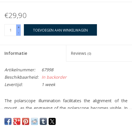
€29,90
+
TOEVOEGEN AAN WINKELWAGEN
-
Informatie
Reviews
(0)
Artikelnummer:
67998
Beschikbaarheid:
In backorder
Levertijd:
1 week
The polarscope illumination facilitates the alignment of the
mount, as the engraving of the polarscope becomes visible. In
this way, the polar star can be placed correctly according to the
engraving.