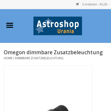
0 Artikelen - €0,00
Home
Verrekijkers
Omegon dimmbare Zusatzbeleuchtung
Telescopen
HOME
/
DIMMBARE ZUSATZBELEUCHTUNG
Accessoires
Boeken
Urania / Eclipsbrillen
Speelgoed