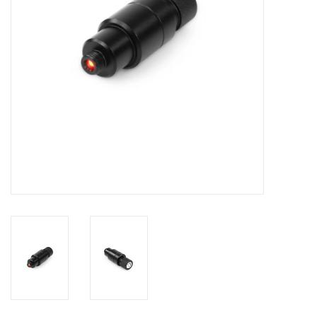
Globes / Gadgets
Weerstations
Aanbiedingen
Monteringen
Astrofotografie
Zonnewaarneming
Cadeaubonnen
Merken