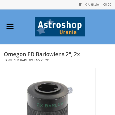
0 Artikelen - €0,00
Home
Verrekijkers
Omegon ED Barlowlens 2", 2x
Telescopen
HOME
/
ED BARLOWLENS 2", 2X
Accessoires
Boeken
Urania / Eclipsbrillen
Speelgoed