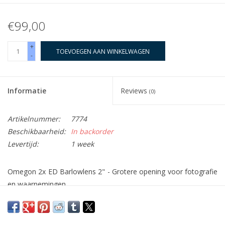
€99,00
+
TOEVOEGEN AAN WINKELWAGEN
-
Informatie
Reviews
(0)
Artikelnummer:
7774
Beschikbaarheid:
In backorder
Levertijd:
1 week
Omegon 2x ED Barlowlens 2" - Grotere opening voor fotografie
en waarnemingen
De meeste grote telescopen beschikken over een 2" focuser.
Profiteer ook van dit voordeel met een 2" Barlowlens en ontdek