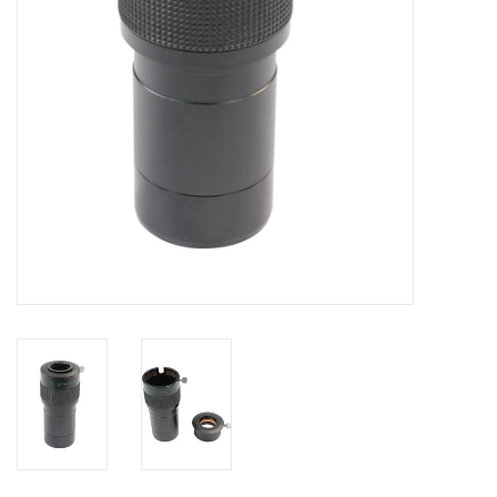
Globes / Gadgets
Weerstations
Aanbiedingen
Monteringen
Astrofotografie
Zonnewaarneming
Cadeaubonnen
Merken