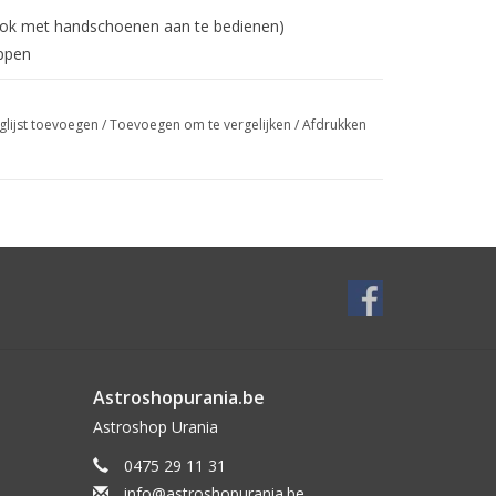
ook met handschoenen aan te bedienen)
oppen
omische objecten beschikbaar
glijst toevoegen
/
Toevoegen om te vergelijken
/
Afdrukken
ld en het is mogelijk om direct coördinaten in te
h met PEC
 via schaal of sterrenbeeldafbeelding
Astroshopurania.be
Astroshop Urania
0475 29 11 31
info@astroshopurania.be