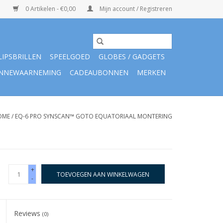
0 Artikelen - €0,00
Mijn account / Registreren
LIPSBRILLEN
SPEELGOED
GLOBES / GADGETS
NNEWAARNEMING
CADEAUBONNEN
MERKEN
OME
/
EQ-6 PRO SYNSCAN™ GOTO EQUATORIAAL MONTERING
+
TOEVOEGEN AAN WINKELWAGEN
-
Reviews
(0)