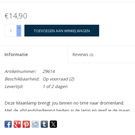
€14,90
+
TOEVOEGEN AAN WINKELWAGEN
-
Informatie
Reviews
(0)
Artikelnummer:
29614
Beschikbaarheid:
Op voorraad
(2)
Levertijd:
1 of 2 dagen
Deze Maanlamp brengt jou binnen no time naar dromenland.
Met de afstandsbediening bedien jij de lamp en geef je de maan
welke kleur jij maar wilt. De maanlamp heeft maar liefst 16
verschillende kleuren en 4 lichtstanden. De maanlamp werkt op
3 AAA batterijen (niet inbegrepen) en de afstandsbediening op