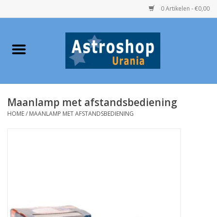
0 Artikelen - €0,00
Home
Verrekijkers
Maanlamp met afstandsbediening
Telescopen
HOME
/
MAANLAMP MET AFSTANDSBEDIENING
Accessoires
Boeken
Urania / Eclipsbrillen
Speelgoed