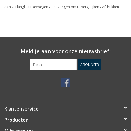
een knoopcelbatterij (inbegrepen).
Aan verlanglijst toevoegen
/
Toevoegen om te vergelijken
/
Afdrukken
Meld je aan voor onze nieuwsbrief:
ABONNEER
Klantenservice
Producten