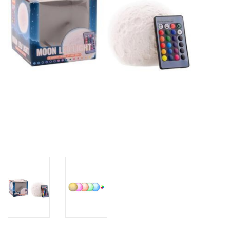
Globes / Gadgets
Weerstations
Aanbiedingen
Monteringen
Astrofotografie
Zonnewaarneming
Cadeaubonnen
Merken