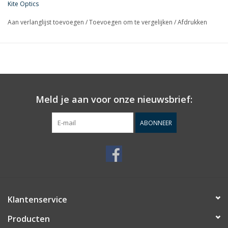
Kite Optics
Observeer in de sterkste wind, observeer zo lang als u wilt. Zie
Aan verlanglijst toevoegen
/
Toevoegen om te vergelijken
/
Afdrukken
details alsof u naar een film kijkt. Begin met kijken terwijl je nog
steeds buiten adem bent van die lange wandeling, en geniet van
de hoogste vergrotingen zonder de minste trilling in het beeld.
Maar het allerbelangrijkste… Laat u verrassen door de dingen
die u ziet, die met de beste standaard verrekijker onzichtbaar
zijn.
Meld je aan voor onze nieuwsbrief:
ABONNEER
Klantenservice
Producten