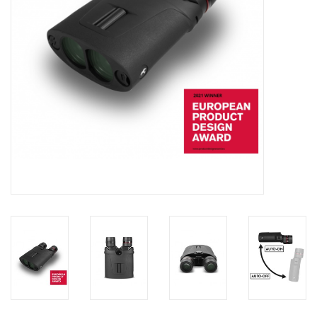
Globes / Gadgets
Weerstations
Aanbiedingen
Monteringen
Astrofotografie
Zonnewaarneming
Cadeaubonnen
Merken