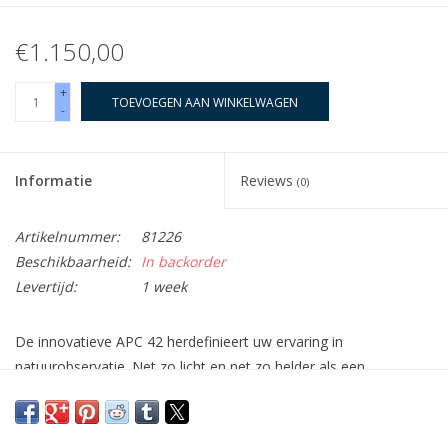
€1.150,00
+
TOEVOEGEN AAN WINKELWAGEN
-
Informatie
Reviews
(0)
Artikelnummer:
81226
Beschikbaarheid:
In backorder
Levertijd:
1 week
De innovatieve APC 42 herdefinieert uw ervaring in
natuurobservatie. Net zo licht en net zo helder als een
conventionele 42 mm verrekijker met dakkant prisma, maar dan
stabiel. En niet het soort stabiliteit dat u misschien al eerder hebt
ervaren, maar een geheel nieuw niveau van stabiliteit.