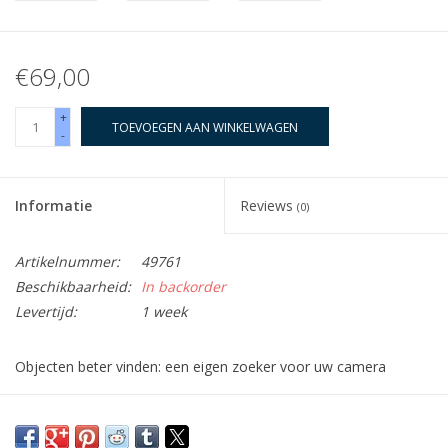
€69,00
+
TOEVOEGEN AAN WINKELWAGEN
-
Informatie
Reviews
(0)
Artikelnummer:
49761
Beschikbaarheid:
In backorder
Levertijd:
1 week
Objecten beter vinden: een eigen zoeker voor uw camera
U wilt astro-objecten nauwkeuriger met uw camera lokaliseren?
Dan weet u vast ook dat dat niet zo makkelijk is. Vooral als u