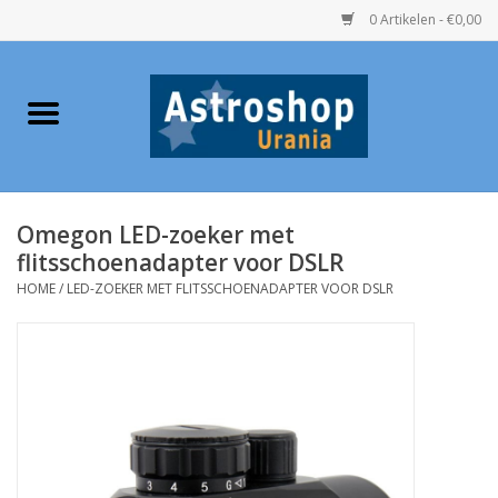
0 Artikelen - €0,00
Home
Verrekijkers
Omegon LED-zoeker met
Telescopen
flitsschoenadapter voor DSLR
HOME
/
LED-ZOEKER MET FLITSSCHOENADAPTER VOOR DSLR
Accessoires
Boeken
Urania / Eclipsbrillen
Speelgoed