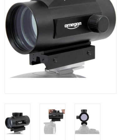
Globes / Gadgets
Weerstations
Aanbiedingen
Monteringen
Astrofotografie
Zonnewaarneming
Cadeaubonnen
Merken