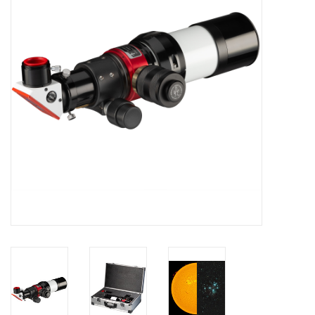
Globes / Gadgets
Weerstations
Aanbiedingen
Monteringen
Astrofotografie
Zonnewaarneming
Cadeaubonnen
Merken