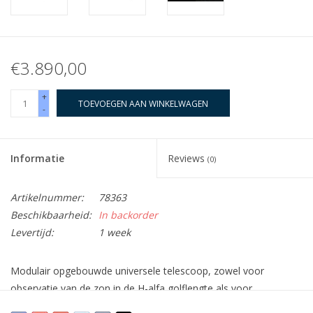
€3.890,00
+
TOEVOEGEN AAN WINKELWAGEN
-
Informatie
Reviews
(0)
Artikelnummer:
78363
Beschikbaarheid:
In backorder
Levertijd:
1 week
Modulair opgebouwde universele telescoop, zowel voor
observatie van de zon in de H-alfa golflengte als voor
nachtelijke hemelwaarnemingen. Eenvoudige conversie tussen