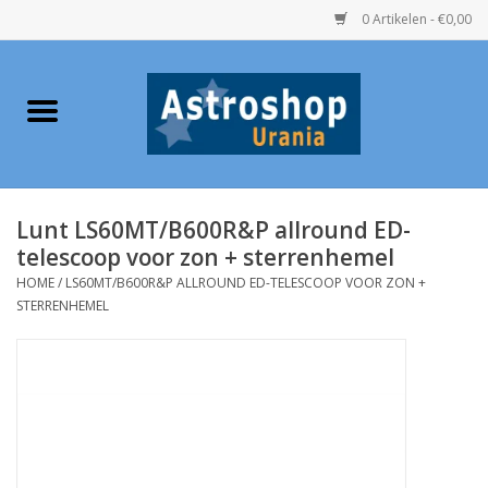
0 Artikelen - €0,00
Home
Verrekijkers
Lunt LS60MT/B600R&P allround ED-
Telescopen
telescoop voor zon + sterrenhemel
HOME
/
LS60MT/B600R&P ALLROUND ED-TELESCOOP VOOR ZON +
Accessoires
STERRENHEMEL
Boeken
Urania / Eclipsbrillen
Speelgoed