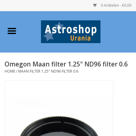
0 Artikelen - €0,00
Home
Verrekijkers
Omegon Maan filter 1.25" ND96 filter 0.6
Telescopen
HOME
/
MAAN FILTER 1.25" ND96 FILTER 0.6
Accessoires
Boeken
Urania / Eclipsbrillen
Speelgoed