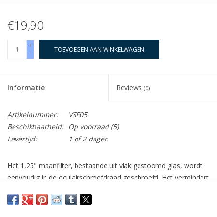
€19,90
+
TOEVOEGEN AAN WINKELWAGEN
-
Informatie
Reviews
(0)
Artikelnummer:
VSF05
Beschikbaarheid:
Op voorraad
(5)
Levertijd:
1 of 2 dagen
Het 1,25" maanfilter, bestaande uit vlak gestoomd glas, wordt
eenvoudig in de oculairschroefdraad geschroefd. Het vermindert
de helderheid van de maan en verhoogt zo het contrast in de
waarneming. Dit filter is vooral nodig tijdens de grote
maanfasen, omdat de subjectieve schittering van de maan is