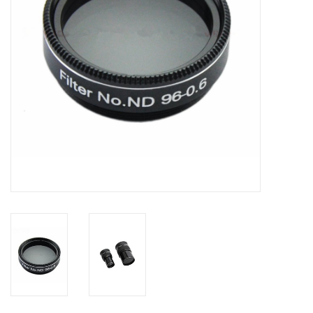
Globes / Gadgets
Weerstations
Aanbiedingen
Monteringen
Astrofotografie
Zonnewaarneming
Cadeaubonnen
Merken