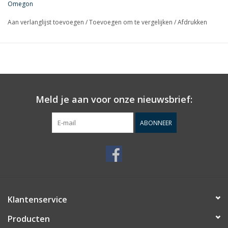
Omegon
dan het sterkst en kan snel onaangenaam worden.
Aan verlanglijst toevoegen
/
Toevoegen om te vergelijken
/
Afdrukken
Meld je aan voor onze nieuwsbrief:
ABONNEER
Klantenservice
Producten