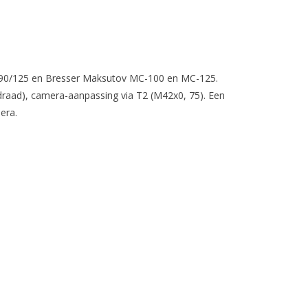
X90/125 en Bresser Maksutov MC-100 en MC-125.
raad), camera-aanpassing via T2 (M42x0, 75). Een
era.