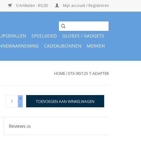
0 Artikelen - €0,00
Mijn account / Registreren
LIPSBRILLEN
SPEELGOED
GLOBES / GADGETS
NNEWAARNEMING
CADEAUBONNEN
MERKEN
HOME
/
ETX-90/125 T-ADAPTER
+
TOEVOEGEN AAN WINKELWAGEN
-
Reviews
(0)