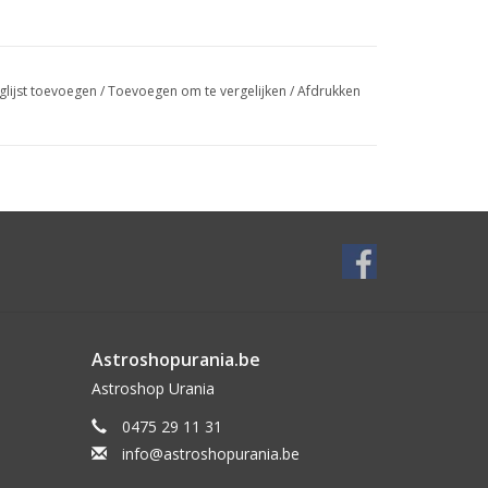
glijst toevoegen
/
Toevoegen om te vergelijken
/
Afdrukken
Astroshopurania.be
Astroshop Urania
0475 29 11 31
info@astroshopurania.be