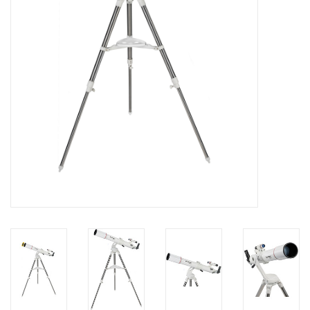
Globes / Gadgets
Weerstations
Aanbiedingen
Monteringen
Astrofotografie
Zonnewaarneming
Cadeaubonnen
Merken