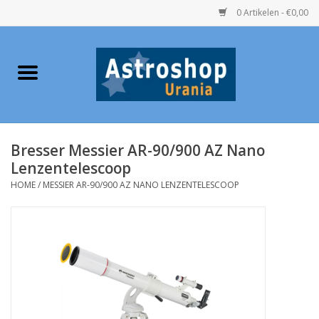
0 Artikelen - €0,00
Home
Verrekijkers
Bresser Messier AR-90/900 AZ Nano
Telescopen
Lenzentelescoop
HOME
/
MESSIER AR-90/900 AZ NANO LENZENTELESCOOP
Accessoires
Boeken
Urania / Eclipsbrillen
Speelgoed