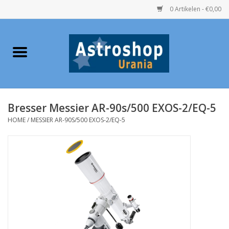
0 Artikelen - €0,00
Home
Verrekijkers
Bresser Messier AR-90s/500 EXOS-2/EQ-5
Telescopen
HOME
/
MESSIER AR-90S/500 EXOS-2/EQ-5
Accessoires
Boeken
Urania / Eclipsbrillen
Speelgoed