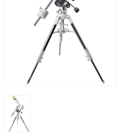
Globes / Gadgets
Weerstations
Aanbiedingen
Monteringen
Astrofotografie
Zonnewaarneming
Cadeaubonnen
Merken