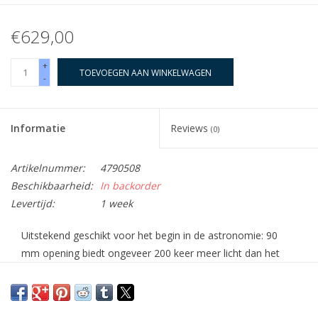
€629,00
+
TOEVOEGEN AAN WINKELWAGEN
-
Informatie
Reviews
(0)
Artikelnummer:
4790508
Beschikbaarheid:
In backorder
Levertijd:
1 week
Uitstekend geschikt voor het begin in de astronomie: 90
mm opening biedt ongeveer 200 keer meer licht dan het
blote oog!
Observeer kraters, valleien en groeven op de maan op een
afstand van bijna 400.000 kilometer, alsof u heel dichtbij