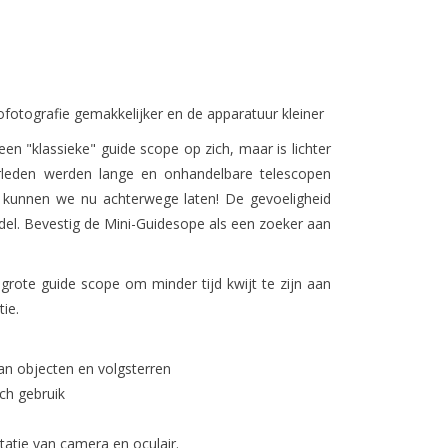
ofotografie gemakkelijker en de apparatuur
kleiner
en "klassieke" guide scope op zich, maar is lichter
erleden werden lange en onhandelbare telescopen
at kunnen we nu achterwege laten! De gevoeligheid
el. Bevestig de Mini-Guidesope als een zoeker aan
grote guide scope om minder tijd kwijt te zijn aan
ie.
van objecten en volgsterren
ch gebruik
atie van camera en oculair.