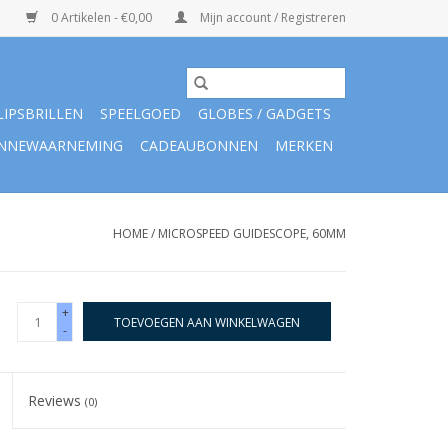
0 Artikelen - €0,00
Mijn account / Registreren
LIPSBRILLEN
SPEELGOED
GLOBES / GADGETS
NNEWAARNEMING
CADEAUBONNEN
MERKEN
HOME
/
MICROSPEED GUIDESCOPE, 60MM
+
TOEVOEGEN AAN WINKELWAGEN
-
Reviews
(0)