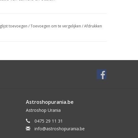
glijst toevoegen
/
Toevoegen om te vergelijken
/
Afdrukken
e scopes?
et een verplaatsingsafstand van 10mm, waardoor
Het mechanisme heeft een gefixeerd oriëntatiepunt:
ulairs - en dus het gebied met uw volgsterren -
iseerd aluminium ...
 erg robuust. Een gefreesde en gekartelde ring maakt
Astroshopurania.be
 van de nauwkeurige focus mogelijk. Het wordt
Astroshop Urania
n Synta-Style montageplaat om samenstelling en
0475 29 11 31
info@astroshopurania.be