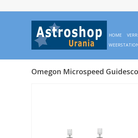
HOME
VERR
WEERSTATIO
Omegon Microspeed Guidesc