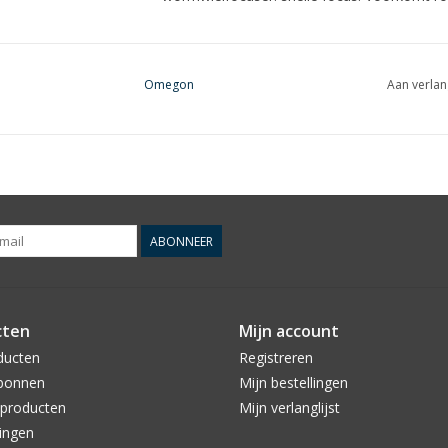
Omegon
Aan verlan
Het bijzondere aan onze nieuwe Omegon guid
Ze hebben een ingebouwde wormwielfocuser m
een zeer precieze scherpstelling mogelijk is. 
dit betekent dat gemonteerde camera's of oc
tijdens het scherpstellen niet draaien.
ABONNEER
De stevige metalen behuizing van zwart, geanod
... ziet er niet alleen stevig uit, maar is ook
cten
Mijn account
ongecompliceerde en precieze aanpassingen
ducten
Registreren
geleverd met bijpassende buisklemmen en ee
bonnen
Mijn bestellingen
montage zo eenvoudig mogelijk te maken.
producten
Mijn verlanglijst
ingen