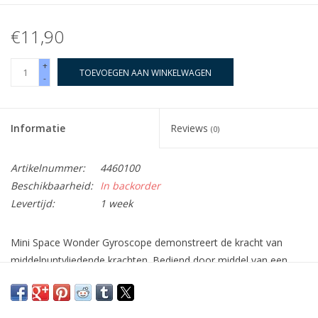
€11,90
+
TOEVOEGEN AAN WINKELWAGEN
-
Informatie
Reviews
(0)
Artikelnummer:
4460100
Beschikbaarheid:
In backorder
Levertijd:
1 week
Mini Space Wonder Gyroscope demonstreert de kracht van
middelpuntvliedende krachten. Bediend door middel van een
snoer dat in de verpakking zit.