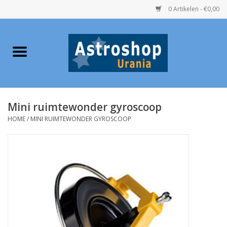
0 Artikelen - €0,00
Home
Verrekijkers
Mini ruimtewonder gyroscoop
Telescopen
HOME
/
MINI RUIMTEWONDER GYROSCOOP
Accessoires
Boeken
Urania / Eclipsbrillen
Speelgoed