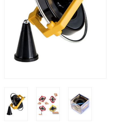
Globes / Gadgets
Weerstations
Aanbiedingen
Monteringen
Astrofotografie
Zonnewaarneming
Cadeaubonnen
Merken