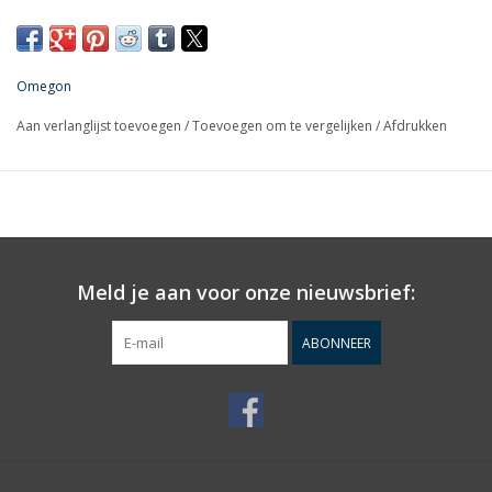
astrofoto’s met zowel lichte als groothoekobjectieven. Zo
maakt u fascinerende beelden van de sterrenhemel, zelfs
wanneer u voordien nog niets met astrofotografie te maken
Omegon
had.
Aan verlanglijst toevoegen
/
Toevoegen om te vergelijken
/
Afdrukken
Deze astrotracker werkt zuiver mechanisch, zonder batterijen
dus, en draagt nu ook zware camera’s en objectieven met een
gewicht tot 4 kilogram. Maar dat is niet alles: deze MiniTrack
Quattro werd van begin af aan opnieuw herwerkt en is nu beter
dan ooit. Voor geslaagde astrofoto’s die zelfs verslavend zijn.
De voordelen op een rij:
Meld je aan voor onze nieuwsbrief:
De sterrenhemel succesvol en moeiteloos fotograferen
Nooit opladen: werkt mechanisch en dus niet via batterijen of
ABONNEER
een stopcontact
Montering opstellen en aan de slag
Ideaal voor overzichtsfoto’s van de sterrenhemel en voor
teleobjectieven
Past in elke rugzak: een perfecte montering voor op reis,