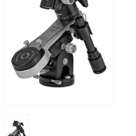
Globes / Gadgets
Weerstations
Aanbiedingen
Monteringen
Astrofotografie
Zonnewaarneming
Cadeaubonnen
Merken