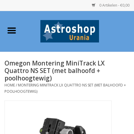
0 Artikelen - €0,00
Home
Verrekijkers
Omegon Montering MiniTrack LX
Telescopen
Quattro NS SET (met balhoofd +
poolhoogtewig)
Accessoires
HOME
/
MONTERING MINITRACK LX QUATTRO NS SET (MET BALHOOFD +
POOLHOOGTEWIG)
Boeken
Urania / Eclipsbrillen
Speelgoed