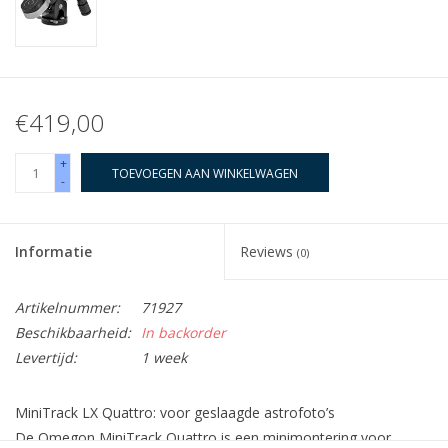
€419,00
+
TOEVOEGEN AAN WINKELWAGEN
-
Informatie
Reviews
(0)
Artikelnummer:
71927
Beschikbaarheid:
In backorder
Levertijd:
1 week
MiniTrack LX Quattro: voor geslaagde astrofoto’s
De Omegon MiniTrack Quattro is een minimontering voor