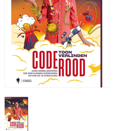
Globes / Gadgets
Weerstations
Aanbiedingen
Monteringen
Astrofotografie
Zonnewaarneming
Cadeaubonnen
Merken