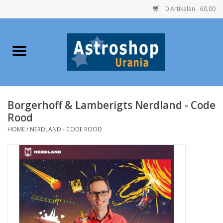
0 Artikelen - €0,00
Home
Verrekijkers
Borgerhoff & Lamberigts Nerdland - Code
Telescopen
Rood
HOME
/
NERDLAND - CODE ROOD
Accessoires
Boeken
Urania / Eclipsbrillen
Speelgoed