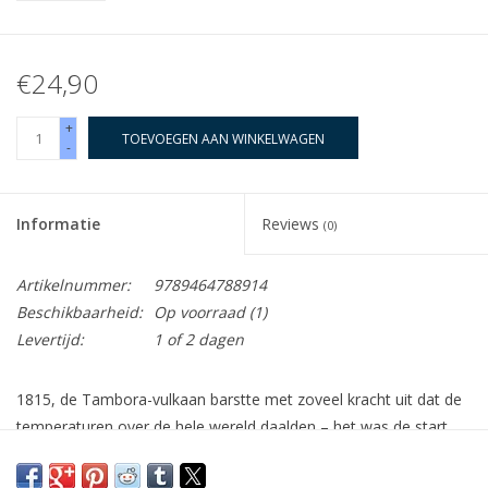
€24,90
+
TOEVOEGEN AAN WINKELWAGEN
-
Informatie
Reviews
(0)
Artikelnummer:
9789464788914
Beschikbaarheid:
Op voorraad
(1)
Levertijd:
1 of 2 dagen
1815, de Tambora-vulkaan barstte met zoveel kracht uit dat de
temperaturen over de hele wereld daalden – het was de start
van een jaar zonder zomer en een wereldwijde hongersnood. ·
1859, een krachtige zonnestorm legde het mondiale